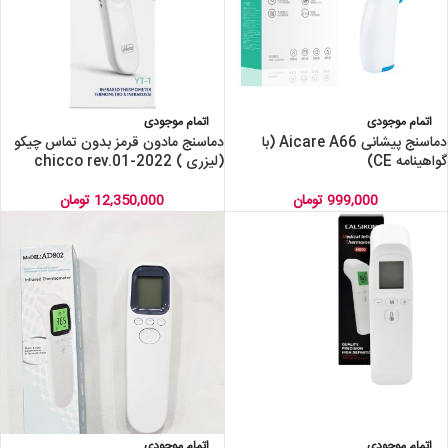
اتمام موجودی
اتمام موجودی
دماسنج پیشانی Aicare A66 (با
دماسنج مادون قرمز بدون تماس چیکو
گواهینامه CE)
(لیزری ) chicco rev.01-2022
999,000
تومان
12,350,000
تومان
اتمام موجودی
اتمام موجودی