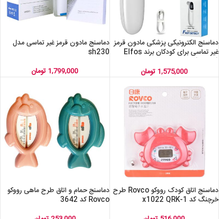
دماسنج الکترونیکی پزشکی مادون قرمز
دماسنج مادون قرمز غیر تماسی مدل
غیر تماسی برای کودکان برند Elfos
sh230
(شارژی) مدل f02
1,799,000
تومان
1,575,000
تومان
دماسنج اتاق کودک رووکو Rovco طرح
دماسنج حمام و اتاق طرح ماهی رووکو
خرچنگ کد x1022 QRK-1
Rovco کد 3642
516,000
تومان
253,000
تومان