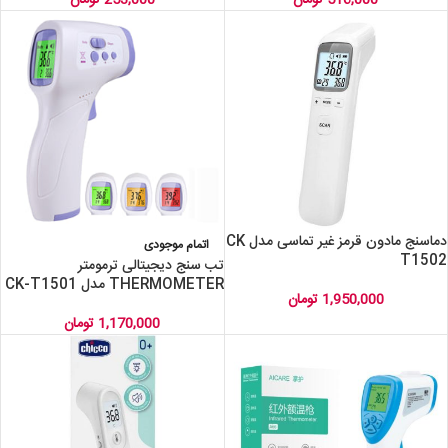
دماسنج مادون قرمز غیر تماسی مدل CK
اتمام موجودی
T1502
تب سنج دیجیتالی ترمومتر
THERMOMETER مدل CK-T1501
1,950,000
تومان
1,170,000
تومان