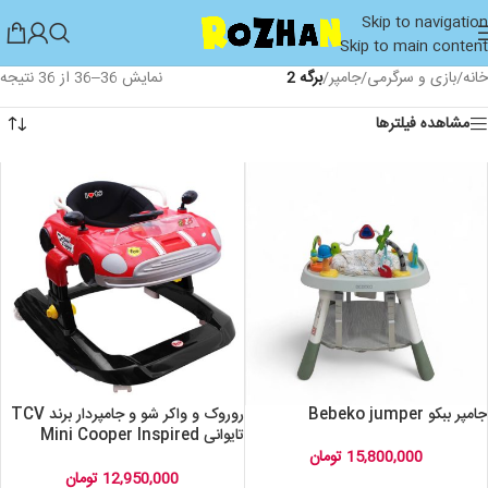
Skip to navigation
Skip to main content
خانه
/
بازی و سرگرمی
/
جامپر
/
برگه 2
نمایش 36–36 از 36 نتیجه
مشاهده فیلترها
جامپر ببکو Bebeko jumper
روروک و واکر شو و جامپردار برند TCV
تایوانی Mini Cooper Inspired
Deluxe Baby Walker
15,800,000
تومان
12,950,000
تومان