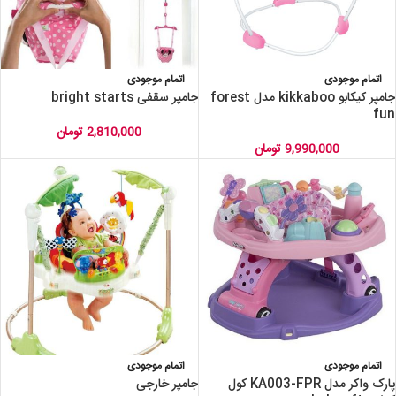
اتمام موجودی
اتمام موجودی
جامپر کیکابو kikkaboo مدل forest
جامپر سقفی bright starts
fun
2,810,000
تومان
9,990,000
تومان
اتمام موجودی
اتمام موجودی
پارک واکر مدل KA003-FPR کول
جامپر خارجی