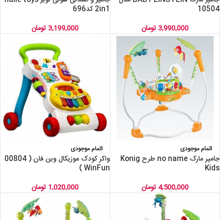
10504
2in1 کد696
3,990,000
تومان
3,199,000
تومان
اتمام موجودی
اتمام موجودی
جامپر مارک no name طرح Konig
واکر کودک موزیکال وین فان ( 00804
WinFun )
Kids
4,500,000
تومان
1,020,000
تومان