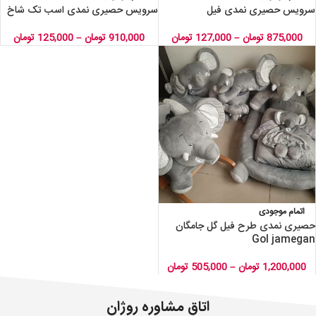
سرویس حصیری نمدی فیل
سرویس حصیری نمدی اسب تک شاخ
875,000
تومان
–
127,000
تومان
910,000
تومان
–
125,000
تومان
اتمام موجودی
حصیری نمدی طرح فیل گل جامگان
Gol jamegan
1,200,000
تومان
–
505,000
تومان
اتاق مشاوره روژان