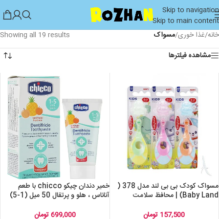
Skip to navigation
Skip to main content
خانه
/
غذا خوری
/
مسواک
Showing all 19 results
مشاهده فیلترها
مسواک کودک بی بی لند مدل 378 (
خمیر دندان چیکو chicco با طعم
Baby Land) | محافظ سلامت
آناناس ، هلو و پرتقال 50 میل (1-5)
دندان‌های شیری
سال
157,500
تومان
699,000
تومان