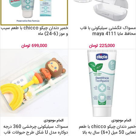
مسواک انگشتی سیلیکونی با قاب
خمیر دندان چیکو chicco با طعم سیب
محافظ مایا maya 4111
و موز (6-24) ماه
225,000
تومان
699,000
تومان
اتمام موجودی
اتمام موجودی
خمیر دندان چیکو chicco با طعم
مسواک سیلیکونی چرخشی 360 درجه
نعنایی 50 میل (+6) سال به بالا
دوکاره مدل U شکل طرح حیوانات قاب