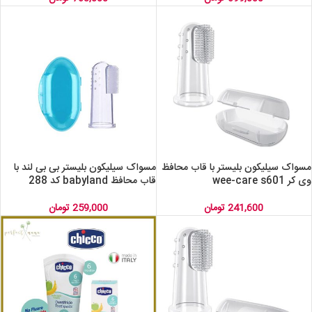
مسواک سیلیکون بلیستر با قاب محافظ
مسواک سیلیکون بلیستر بی بی لند با
وی کر wee-care s601
قاب محافظ babyland کد 288
241,600
تومان
259,000
تومان