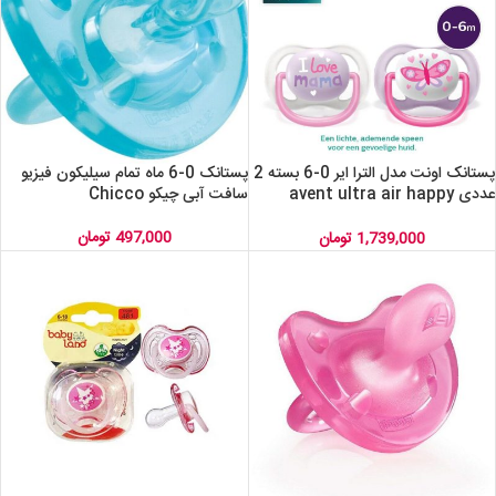
پستانک اونت مدل الترا ایر 0-6 بسته 2
پستانک 0-6 ماه تمام سیلیکون فیزیو
عددی avent ultra air happy
سافت آبی چیکو Chicco
scf080/02
497,000
تومان
1,739,000
تومان