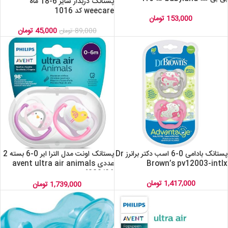
پستانک دربدار سایز 6-18 ماه
weecare کد 1016
153,000
تومان
45,000
تومان
89,000
تومان
پستانک بادامی 0-6 اسب دکتر برانرز Dr
پستانک اونت مدل الترا ایر 0-6 بسته 2
Brown’s pv12003-intlx
عددی avent ultra air animals
scf080/06
1,417,000
تومان
1,739,000
تومان