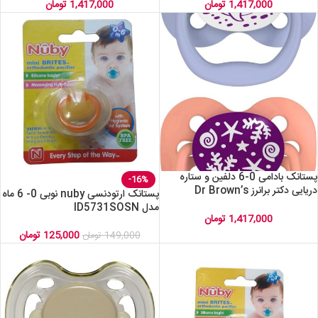
1,417,000
تومان
1,417,000
تومان
پستانک بادامی 0-6 دلفین و ستاره
-16%
دریایی دکتر برانرز Dr Brown’s
پستانک ارتودنسی nuby نوبی 0- 6 ماه
pv120003-intlx
مدل ID5731SOSN
1,417,000
تومان
125,000
تومان
149,000
تومان