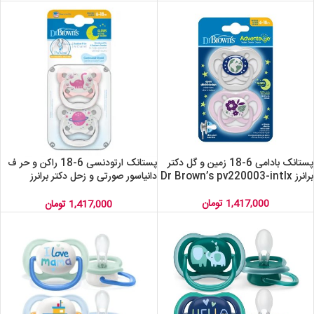
پستانک بادامی 6-18 زمین و گل دکتر
پستانک ارتودنسی 6-18 راکن و حر ف
برانرز Dr Brown’s pv220003-intlx
دانیاسور صورتی و زحل دکتر برانرز
drbrowns pv22007-intlx
1,417,000
تومان
1,417,000
تومان