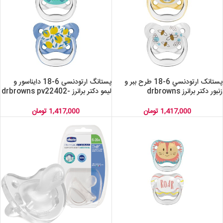
پستانک ارتودنسي 6-18 طرح ببر و
پستانگ ارتودنسی 6-18 دایناسور و
زنبور دکتر برانرز drbrowns
لیمو دکتر برانرز drbrowns pv22402-
gbx
pv22302-gbx
1,417,000
تومان
1,417,000
تومان