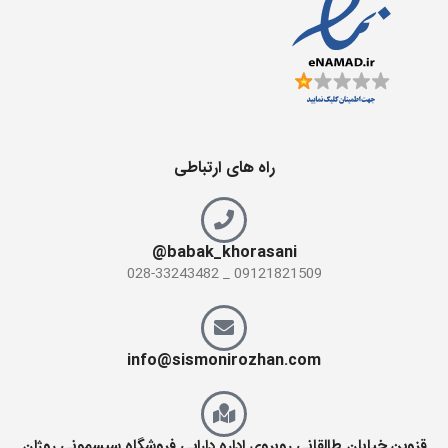
راه های ارتباطی
babak_khorasani@
09121821509 _ 028-33243482
info@sismonirozhan.com
قزوین خیابان طالقانی روبروی اداره دارایی فروشگاه سیسمونی روژان