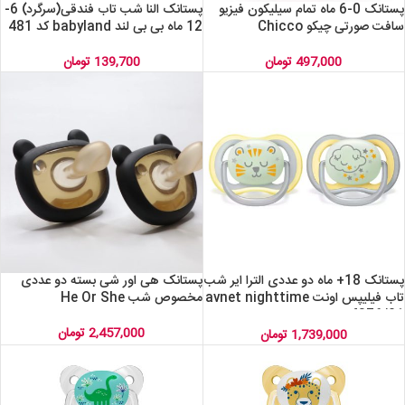
پستانک 0-6 ماه تمام سیلیکون فیزیو
پستانک النا شب تاب فندقی(سرگرد) 6-
سافت صورتی چیکو Chicco
12 ماه بی بی لند babyland کد 481
497,000
تومان
139,700
تومان
پستانک 18+ ماه دو عددی الترا ایر شب
پستانک هی اور شی بسته دو عددی
تاب فیلیپس اونت avnet nighttime
مخصوص شب He Or She
scf376/01
2,457,000
تومان
1,739,000
تومان