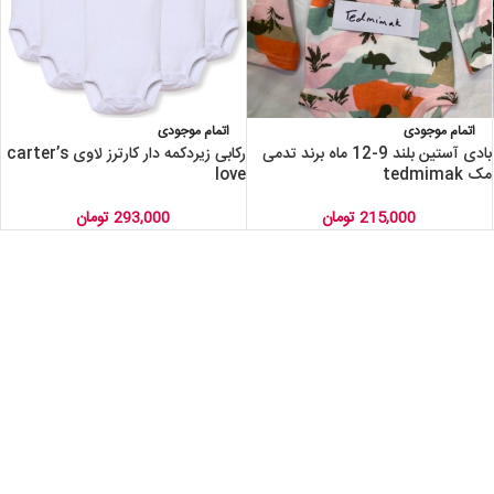
اتمام موجودی
اتمام موجودی
بادی آستین بلند 9-12 ماه برند تدمی
رکابی زیردکمه دار کارترز لاوی carter’s
مک tedmimak
love
215,000
تومان
293,000
تومان