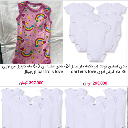
سایز 3-6
بادی استین کوتاه زیر دکمه دار سایز 24-
بادی حلقه ای 3-6 ماه کارترز اس لاوی
36 ماه کارترز لاوی carter’s love
cartrs s love اورجینال
اورجینال
397,000
تومان
293,000
تومان