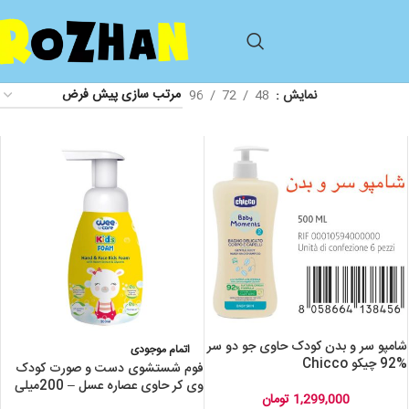
نمایش
48
72
96
شامپو سر و بدن کودک حاوی جو دو سر
اتمام موجودی
%92 چیکو Chicco
فوم شستشوی دست و صورت کودک
وی کر حاوی عصاره عسل – 200میلی
1,299,000
تومان
لیتر wecare