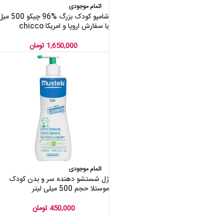
اتمام موجودی
شامپو کودک بزرگ %96 چیکو 500 
یا سفارش اروپا و امریکا chicco
1,650,000
تومان
اتمام موجودی
ژل شستشو دهنده سر و بدن کودک
موستلا حجم 500 میلی لیتر
450,000
تومان