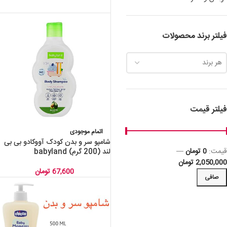
فیلتر برند محصولات
هر برند
فیلتر قیمت
اتمام موجودی
شامپو سر و بدن کودک آووکادو بی بی
قيمت:
0 تومان
—
لند (200 گرم) babyland
2,050,000 تومان
67,600
تومان
صافی