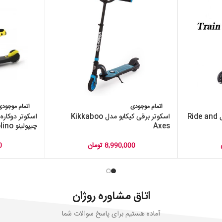
اتمام موجودی
اتمام موجودی
اسکوتر kikKaboo کیکابو مدل Ride and
اسکوتر برقی کیکابو مدل Kikkaboo
Axes
چیپولینو chipolino
8,990,000
تومان
0
اتاق مشاوره روژان
آماده هستیم برای پاسخ سوالات شما