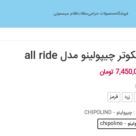
فروشگاه
محصولات حراجی
مقالات
اقلام سیسمونی
تر چیپولینو مدل all ride
7,450,
تومان
زرد
قرمز
: چیپولینو - CHIPOLINO
 - chipolino