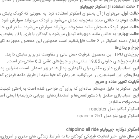
این اسباب‌بازی می‌تواند مهارت‌های حرکتی بچه‌ها و توانایی‌های هماهنگی و تعادل آ
۴ حالت استفاده از اسکوتر چیپولینو
حالت اول:
می‌توان از آن به‌عنوان اسکوتر استفاده کرد. به صورتی که کودک پایش ر
حالت دوم:
به حالتی مانند سه‌چرخه تبدیل می‌شود و کودک می‌تواند سوارش شود و
حالت سوم:
کودک همچنان مانند سه‌چرخه می‌تواند سوارش می‌شود؛ اما در این حالت
حالت چهارم:
به حالتی مانند دوچرخه تبدیل می‌شود و کودکان با بازی با آن به‌نوعی
ارتفاع دسته اسکوتر در 3 حالت قابل‌تنظیم است همچنین این محصول مجهز به کلیدی است که می‌تواند دسته اسکوتر را آزاد کند یا آن را فقط در حرکت مستقیم قفل کند.
چرخ‌ و پدال‌ها
چرخ‌های TPU این محصول ظرفیت حمل عالی و مقاومت در برابر سایش دارند.
اندازه چرخ‌های جلویی 19.05 سانتی‌متر و چرخ‌های عقبی 6.3 سانتی‌متر است.
این اسباب‌بازی دارای مکانی برای نگهداری پدال‌ها در زیر صندلی است، بنابراین
پدال‌های این اسباب‌بازی را می‌توانید هر زمان که خواستید از طریق دکمه قرمزی که
قابلیت تغییر ساده و سریع
این اسکوتر به دلیل سیستم ساده‌ای که برای آن طراحی شده است به‌راحتی قابلیت تغی
این اسباب‌بازی مطابق با دستورالعمل‌ها و استانداردهای اروپایی دررابطه‌با ایمنی اس
محصولات مشابه:
اسکوتر کیکابو مدل roadster
اسکوتر چیپولینو مدل space x 2in1
اسکوتر دوکاره چیپولینو chipolino all ride
در سال های اخیر فعالیت فیزیکی کودکان بنا به شرایط زندگی های مدرن و امروزی، 