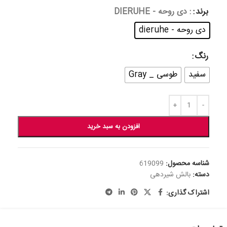
برند
: دی روحه - DIERUHE
دی روحه - dieruhe
رنگ
سفید
طوسی _ Gray
افزودن به سبد خرید
شناسه محصول:
619099
دسته:
بالش شیردهی
اشتراک گذاری: