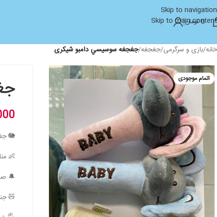
Skip to navigation
Skip to main content
0
تومان
خانه
/
بازی و سرگرمی
/
جغجغه
/
جغجغه سوسيسي دامبو شيکری
اتمام موجودی
جغ
000
🐘 جغ
👶 منا
🔔 صدا
🧸 جن