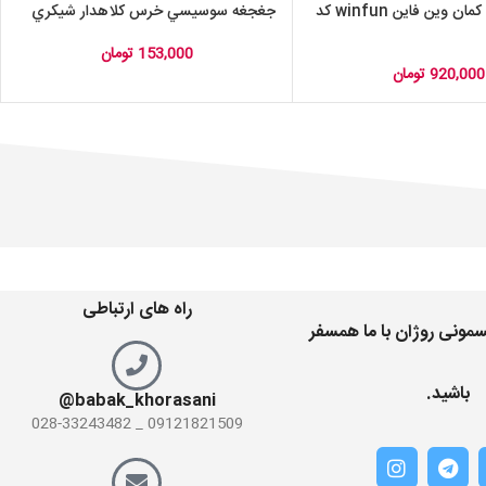
جغجغه رنگین کمان وین فاین winfun کد
جغجغه سوسيسي خرس کلاهدار شيکري
153,000
تومان
920,000
تومان
راه های ارتباطی
مونی روژان با ما همسفر
باشید.
babak_khorasani@
09121821509 _ 028-33243482