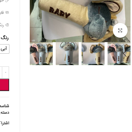
🖐 خو
🧼 قا
🎨 رنگ
بزرگنمایی تصویر
رنگ
آبی
شناسه
دسته:
اشترا