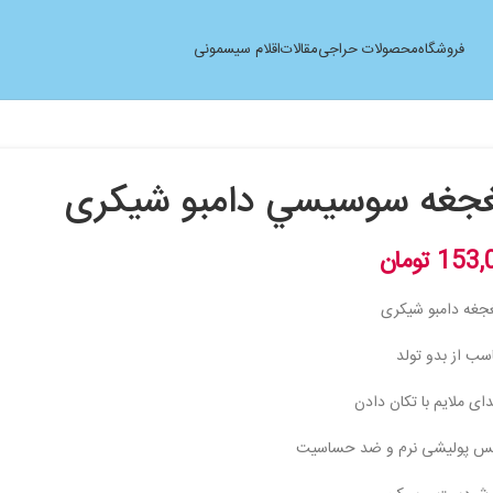
فروشگاه
محصولات حراجی
مقالات
اقلام سیسمونی
جغه سوسيسي دامبو شيکری
153,
تومان
جغه دامبو شيکری
سب از بدو تولد
ی ملایم با تکان دادن
س پولیشی نرم و ضد حساسیت