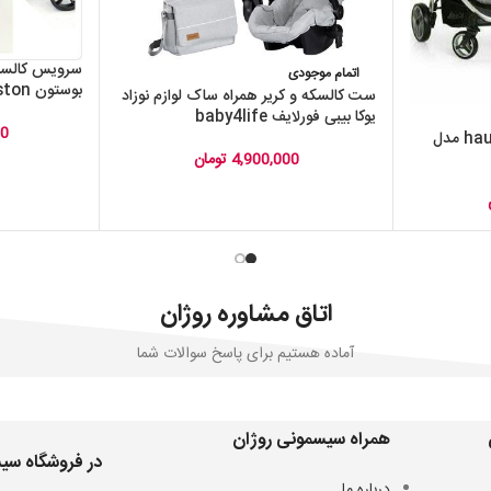
اتمام موجودی
بوستون boston
ست کالسکه و کریر همراه ساک لوازم نوزاد
یوکا بیبی فورلایف baby4life
00
ست کالسکه و کریر هاوک hauck مدل
4,900,000
تومان
اتاق مشاوره روژان
آماده هستیم برای پاسخ سوالات شما
همراه سیسمونی روژان
در فروشگاه سیس
درباره ما