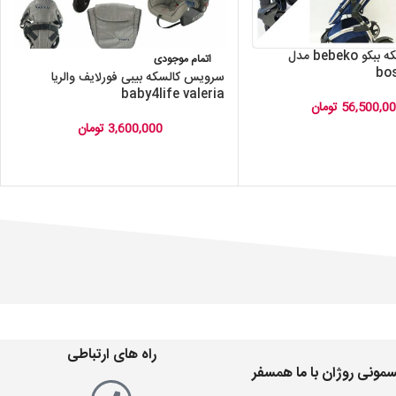
سرویس کالسکه ببکو bebeko مدل
اتمام موجودی
سرویس کالسکه بیبی فورلایف والریا
baby4life valeria
56,500,0
تومان
3,600,000
تومان
راه های ارتباطی
مونی روژان با ما همسفر