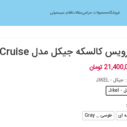
فروشگاه
محصولات حراجی
مقالات
اقلام سیسمونی
یس کالسکه جیکل مدل jikel Cruise
21,400,
تومان
: جیکل - JIKEL
 Jikel
 ای
طوسی _ Gray