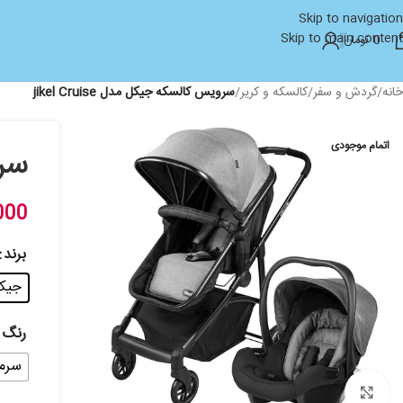
Skip to navigation
Skip to main content
0
تومان
خانه
/
گردش و سفر
/
کالسکه و کریر
/
سرویس کالسکه جیکل مدل jikel Cruise
اتمام موجودی
سرو
000
برند
جیکل -
رنگ
سرمه
بزرگنمایی تصویر