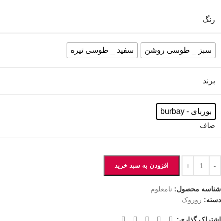
رنگ
سبز _ طوسی روشن
سفید _ طوسی تیره
برند
بوربای - burbay
صاف
افزودن به سبد خرید
شناسه محصول:
نامعلوم
دسته:
روروک
اشتراک گذاری: