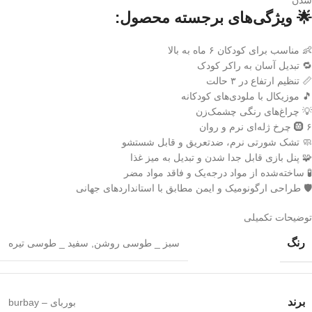
شدن
🌟 ویژگی‌های برجسته محصول:
👶 مناسب برای کودکان ۶ ماه به بالا
🔁 تبدیل آسان به راکر کودک
📏 تنظیم ارتفاع در ۳ حالت
🎵 موزیکال با ملودی‌های کودکانه
💡 چراغ‌های رنگی چشمک‌زن
🛞 ۶ چرخ ژله‌ای نرم و روان
🧼 تشک شورتی نرم، ضدتعریق و قابل شستشو
🧩 پنل بازی قابل جدا شدن و تبدیل به میز غذا
🧪 ساخته‌شده از مواد درجه‌یک و فاقد مواد مضر
🛡 طراحی ارگونومیک و ایمن مطابق با استانداردهای جهانی
توضیحات تکمیلی
رنگ
سبز _ طوسی روشن
,
سفید _ طوسی تیره
برند
بوربای – burbay