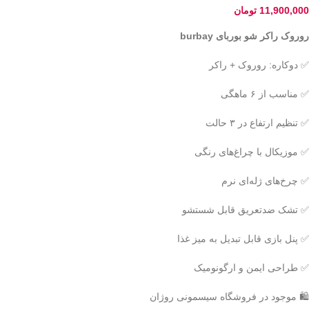
11,900,000
تومان
روروک راکر شو بوربای burbay
✅ دوکاره: روروک + راکر
✅ مناسب از ۶ ماهگی
✅ تنظیم ارتفاع در ۳ حالت
✅ موزیکال با چراغ‌های رنگی
✅ چرخ‌های ژله‌ای نرم
✅ تشک ضدتعریق قابل شستشو
✅ پنل بازی قابل تبدیل به میز غذا
✅ طراحی ایمن و ارگونومیک
🛍 موجود در فروشگاه سیسمونی روژان