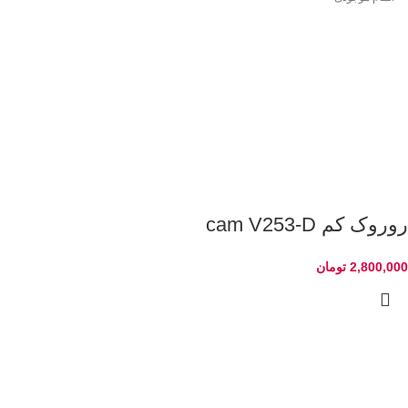
روروک کم cam V253-D
2,800,000
تومان