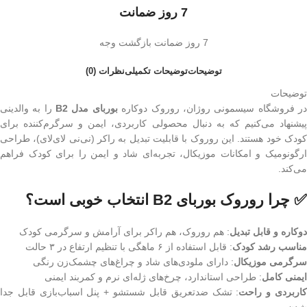
7 روز ضمانت
7 روز ضمانت بازگشت وجه
توضیحات
توضیحات تکمیلی
نظرات (0)
توضیحات
ر فروشگاه سیسمونی روژان، روروک دوکاره
بوربای مدل B2
را به والدینی
پیشنهاد می‌کنیم که به دنبال محصولی کاربردی، ایمن و سرگرم‌کننده برای
کودک خود هستند. این روروک با قابلیت تبدیل به راکر (نی‌نی لای‌لای)، طراحی
ارگونومیک و امکانات موزیکال، تجربه‌ای شاد و ایمن را برای کودک فراهم
می‌کند.
✅ چرا روروک بوربای B2 انتخاب خوبی است؟
دوکاره و قابل تبدیل
: هم روروک، هم راکر برای آرامش و سرگرمی کودک
مناسب رشد کودک
: قابل استفاده از ۶ ماهگی با تنظیم ارتفاع در ۳ حالت
سرگرمی موزیکال
: دارای ملودی‌های شاد و چراغ‌های چشمک‌زن رنگی
ایمنی کامل
: طراحی استاندارد، چرخ‌های ژله‌ای نرم و کمربند ایمنی
اربردی و راحت
: تشک ضدتعریق قابل شستشو + پنل اسباب‌بازی قابل جدا