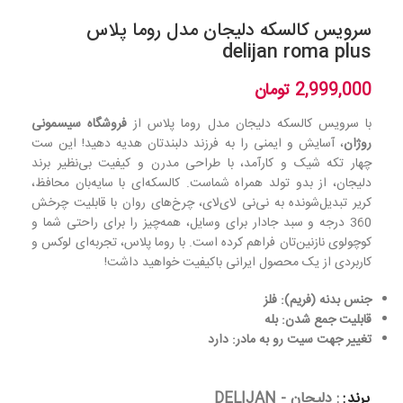
سرویس کالسکه دلیجان مدل روما پلاس
delijan roma plus
2,999,000
تومان
با سرویس کالسکه دلیجان مدل روما پلاس از
فروشگاه سیسمونی
روژان
، آسایش و ایمنی را به فرزند دلبندتان هدیه دهید! این ست
چهار تکه شیک و کارآمد، با طراحی مدرن و کیفیت بی‌نظیر برند
دلیجان، از بدو تولد همراه شماست. کالسکه‌ای با سایه‌بان محافظ،
کریر تبدیل‌شونده به نی‌نی لای‌لای، چرخ‌های روان با قابلیت چرخش
360 درجه و سبد جادار برای وسایل، همه‌چیز را برای راحتی شما و
کوچولوی نازنین‌تان فراهم کرده است. با روما پلاس، تجربه‌ای لوکس و
کاربردی از یک محصول ایرانی باکیفیت خواهید داشت!
جنس بدنه (فریم): فلز
قابلیت جمع شدن: بله
تغییر جهت سیت رو به مادر: دارد
برند
: دلیجان - DELIJAN