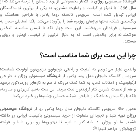
فروشگاه سیسمونی روژان
با افتخار محصولاتی از برند دلیجان را عرضه می‌کند که از
سال 1366 با تمرکز بر کیفیت و رضایت مشتری، به یکی از برترین تولیدکنندگان
ایرانی تبدیل شده است. سرویس کالسکه روما پلاس با طراحی هماهنگ و
رنگ‌بندی شیک، نه‌تنها نیازهای روزمره شما را برآورده می‌کند، بلکه استایلی خاص به
سیسمونی فرزندتان می‌بخشد. این ست چهار تکه با قیمتی مناسب، انتخابی
هوشمندانه برای والدینی است که به دنبال ترکیبی از کیفیت، ایمنی و زیبایی
هستند.
چرا این ست برای شما مناسب است؟
والدین عزیز، می‌دونیم که امنیت و راحتی کوچولوی نازنین‌تون اولویت شماست!
رویس کالسکه دلیجان مدل روما پلاس از
فروشگاه سیسمونی روژان
با طراحی
ارگونومیک و امکانات کامل، به شما کمک می‌کنه تا هم به کارهای روزمره‌تون برسید
و هم از لحظات شیرین کنار فرزندتون لذت ببرید. این ست نه‌تنها کاربردی و مقاومه،
بلکه با رنگ‌بندی هماهنگ و طراحی شیک، حسابی چشم‌ها رو خیره می‌کنه!
مین حالا سرویس کالسکه دلیجان مدل روما پلاس رو از
فروشگاه سیسمونی
روژان
تهیه کنید و تجربه‌ای متفاوت از خرید سیسمونی باکیفیت ایرانی رو داشته
باشید. ما تو روژان همیشه کنار شماییم تا بهترین‌ها رو برای شما و فرشته
کوچولوتون فراهم کنیم! 😘