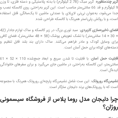
ریر چندمنظوره
: کریر سبک (2.78 کیلوگرم) با بدنه پلاستیکی و دسته فلزی، تا وزن
9 کیلوگرم و قد 66 سانتی‌متر مناسب است. این کریر به‌راحتی روی کالسکه نصب و
جدا می‌شود، به‌عنوان نی‌نی لای‌لای یا صندلی ماشین تا یک‌سالگی قابل استفاده
است، و با روکش پلی‌استر هم‌رنگ با کالسکه طراحی شده.
ضای ذخیره‌سازی کاربردی
: سبد توری بزرگ در زیر کالسکه و ساک لوازم جادار (42
× 30 × 14 سانتی‌متر) با تشک تعویض پوشک (58 × 48 سانتی‌متر)، فضای کافی
برای وسایل کودک و مادر فراهم می‌کنند. ساک دارای بند بلند قابل تنظیم و
دسته‌های کوتاه برای حمل آسان است.
ابلیت حمل آسان
: با قابلیت تا شدن سریع و ابعاد جمع‌شده 110 × 52 × 61
سانتی‌متر، این کالسکه به‌راحتی در ماشین جای می‌گیرد و برای سفرهای خانوادگی
ایده‌آل است.
شیمن‌گاه روروئک
: این ست شامل نشیمن‌گاه پارچه‌ای روروئک هم‌رنگ با مجموعه
است که با روروئک‌های برند دلیجان سازگار است.
چرا دلیجان مدل روما پلاس از فروشگاه سیسمونی
روژان؟