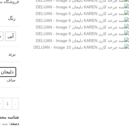
فروشگاه س
رنگ
آبی
ص
برند
دلیجان - lijan
صاف
شناسه محص
دسته:
سه چ