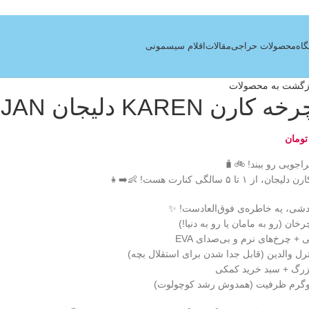
اه
محصولات حراجی
مقالات
اقلام سیسمونی
زگشت به محصولات
ن KAREN دلیجان DELIJAN
تومان
راجویی رو ببند! 🚲🧳
۱ تا ۵ سالگی کنارت هست! 👶➡️👧
ردشی، یه خاطره‌ی فوق‌العادست! ✨
ان (رو به مامان یا رو به دنیا!)
نی + چرخ‌های نرم و بی‌صدای EVA
رل والدین (قابل جدا شدن برای استقلال بچه)
بزرگ + سبد خرید کمکی