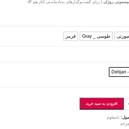
یسمونی روژان
| برای گشت‌وگذارهای به‌یادماندنی کنار هم 🌈
ورتی
طوسی _ Gray
قرمز
De
افزودن به سبد خرید
ول:
نامعلوم
رخه