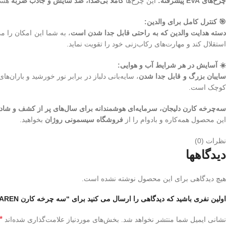
چرخ‌های EVA پیشرفته:
این چرخ‌ها
کاملاً بی‌صدا، ضد سایش و جاذب ضربه
هستن
🎯 کنترل کامل برای والدین:
سته هدایت والدین که به راحتی قابل جدا شدن است
، به شما این امکان را م
استقلال کند و مهارت‌های رکاب‌زنی خود را تقویت نماید.
☀️ آسایش در هر شرایط آب و هوایی:
ایبان بزرگ و قابل جدا شدن
، سایه‌بانی دلباز در برابر نور خورشید و باران‌
کوچک است.
سه‌چرخه کارن دلیجان، سرمایه‌ای هوشمندانه برای سال‌های پر از کشف و ش
این محصول همه‌کاره و بادوام را از
فروشگاه سیسمونی روژان
بخواهید.
نظرات (0)
دیدگاهها
هیچ دیدگاهی برای این محصول نوشته نشده است.
اولین نفری باشید که دیدگاهی را ارسال می کنید برای “سه چرخه کارن KAREN دلیجان DELIJAN”
*
نشانی ایمیل شما منتشر نخواهد شد.
بخش‌های موردنیاز علامت‌گذاری شده‌اند