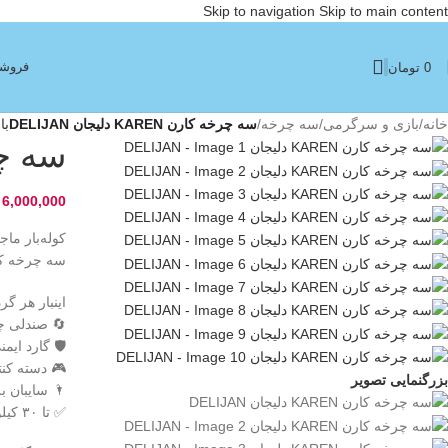
Skip to navigation
Skip to main content
فروشگ
0
تومان
خانه
/
بازی و سرگرمی
/
سه چرخه
/
سه چرخه کارن KAREN دلیجان DELIJAN
با
سه چرخه کار
6,000,000
کوله‌بار ماج
سه چرخه کارن دلیجان، از 
اینبار هر گ
🔄 صندلی چرخ
🛡️ گارد ایم
🎮 دسته کنت
بزرگنمایی تصویر
🌂 سایبان 
✅ تا ۳۰ کیلوگرم ظرفیت (همدوش رشد کوچولوت)