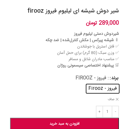
شیر دوش شیشه ای لیلیوم فیروز firooz
289,000
تومان
شیردوش دستی لیلیوم فیروز
🍼
شیشه پیرکس | مکش کنترل‌شده | ضد چکه
✅ قابل استریل با جوشاندن
✅ وزن سبک (80 گرم) برای حمل آسان
✅ مناسب مادران شاغل و مسافر
🛒
پیشنهاد اختصاصی سیسمونی روژان
برند
: فیروز - FIROOZ
فیروز - Firooz
صاف
افزودن به سبد خرید