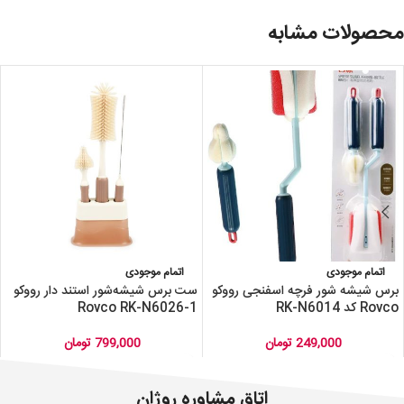
محصولات مشابه
اتمام موجودی
اتمام موجودی
برس شیشه شور فرچه اسفنجی رووکو
ست برس شیشه‌شور استند دار رووکو
Rovco کد RK-N6014
Rovco RK-N6026-1
249,000
تومان
799,000
تومان
اتاق مشاوره روژان