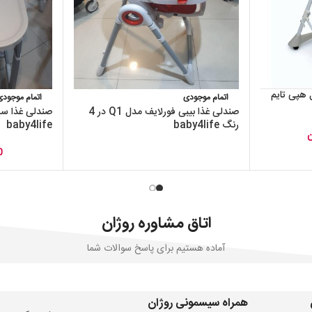
ببکو Bebeko مدل هپی تایم
اتمام موجودی
اتمام موجودی
صندلی غذا بیبی فورلایف مدل Q1 در 4
رنگ baby4life
baby4life
ن
0
اتاق مشاوره روژان
آماده هستیم برای پاسخ سوالات شما
همراه سیسمونی روژان