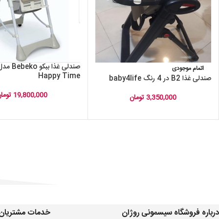
صندلی غذا 
اتمام موجودی
Happy Time
صندلی غذا B2 در 4 رنگ baby4life
19,800,000
توما
3,350,000
تومان
درباره فروشگاه سیسمونی روژان
خدمات مشتریان