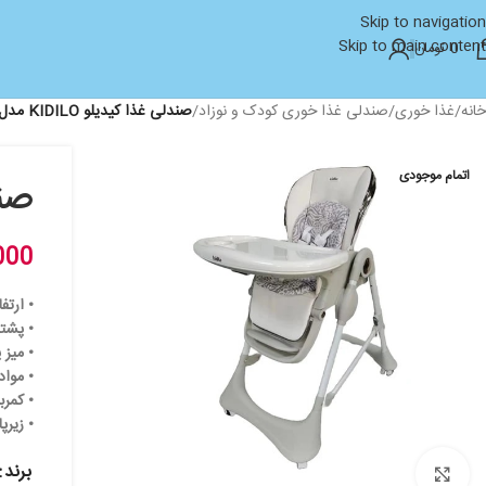
Skip to navigation
Skip to main content
0
تومان
خانه
/
غذا خوری
/
صندلی غذا خوری کودک و نوزاد
/
صندلی غذا کیدیلو KIDILO مدل KD202
اتمام موجودی
صندلی
000
• ارتف
• پشت
• میز 
• مواد
• کمرب
• زیرپ
برند
بزرگنمایی تصویر