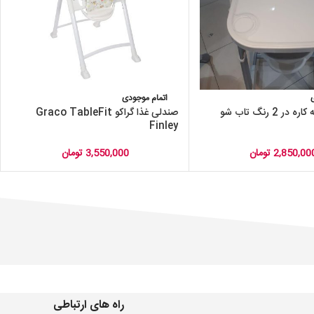
اتمام موجودی
صندلی غذا سه کاره در 2 رنگ تاب شو
صندلی غذا گراکو Graco TableFit
Finley
2,850,00
تومان
3,550,000
تومان
راه های ارتباطی