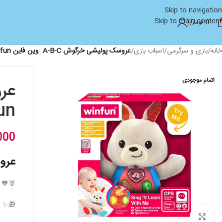
Skip to navigation
Skip to main content
0
تومان
خانه
/
بازی و سرگرمی
/
اسباب بازی
/
عروسک پولیشی خرگوش A-B-C وین فاین winfun کد 00687
اتمام موجودی
infun
000
عروس
🐰💙 ر
🎁✨ س
بزرگنمایی تصویر