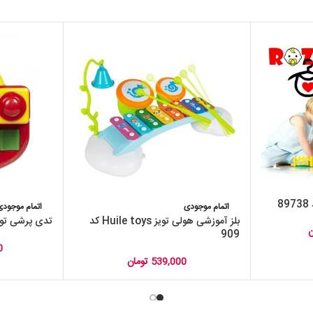
اتمام موجودی
اتمام موجودی
بلز آموزشی هولی تویز Huile toys کد
تدی پرشی تولو Tolo کد 5
ن
909
0
539,000
تومان