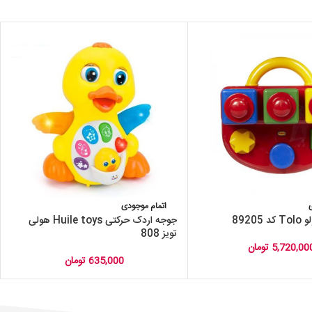
اتمام موجودی
8920
جوجه اردک حرکتی Huile toys هولی
تویز 808
5,720,00
تومان
635,000
تومان