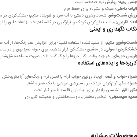
جنس رویه:
پولیش نرم ضدحساسیت
الیاف داخلی:
سبک و فشرده برای حفظ فرم
روش شست‌وشو:
شست‌وشوی دستی با آب سرد و شوینده ملایم؛ خشک‌کردن در 
ابعاد تقریبی:
مناسب بغل‌کردن کودک و قرارگیری در کالسکه/تخت (ابعاد دقیق را از 
نکات نگهداری و ایمنی
شست‌وشوی ملایم:
از سفیدکننده استفاده نکنید؛ برای افزایش عمر رنگ‌ها، از آب س
خشک‌کردن اصولی:
در ماشین خشک‌کن قرار ندهید؛ روی حوله تمیز پهن و در سای
بازبینی دوره‌ای:
هر چند وقت یکبار درزها را چک کنید تا در صورت مشاهده شل‌شدن، 
کاربردها و ایده‌های استفاده
همراه خواب و قصه:
ایجاد روتین خواب آرام با لمس نرم و رنگ‌های آرامش‌بخش.
همراه سفر:
آرام‌کردن کودک در مسیرهای طولانی با یک همراه آشنا.
دکور اتاق:
نشستن پایدار برای زیباسازی قفسه یا میز کنار تخت.
هدیه سیسمونی:
انتخابی مطمئن، دوست‌داشتنی و همیشه کاربردی.
محصولات مشابه