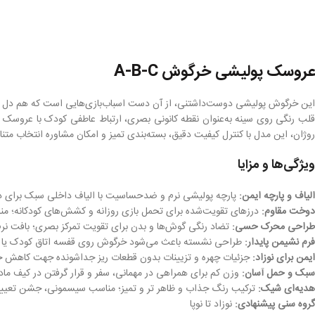
عروسک پولیشی خرگوش A-B-C
این خرگوش پولیشی دوست‌داشتنی، از آن دست اسباب‌بازی‌هایی است که هم دل بچه‌ه
قلب رنگی روی سینه به‌عنوان نقطه کانونی بصری، ارتباط عاطفی کودک با عروسک را
روژان، این مدل با کنترل کیفیت دقیق، بسته‌بندی تمیز و امکان مشاوره انتخاب م
ویژگی‌ها و مزایا
الیاف و پارچه ایمن:
پارچه پولیشی نرم و ضدحساسیت با الیاف داخلی سبک برای در
دوخت مقاوم:
درزهای تقویت‌شده برای تحمل بازی روزانه و کشش‌های کودکانه؛ من
طراحی محرک حسی:
تضاد رنگی گوش‌ها و بدن برای تقویت تمرکز بصری؛ بافت نر
فرم نشیمن پایدار:
طراحی نشسته باعث می‌شود خرگوش روی قفسه اتاق کودک یا داخ
ایمن برای نوزاد:
جزئیات چهره و تزیینات بدون قطعات ریز جداشونده جهت کاهش خطر بلع 
سبک و حمل آسان:
وزن کم برای همراهی در مهمانی، سفر و قرار گرفتن در کیف ماد
هدیه‌ای شیک:
ترکیب رنگ جذاب و ظاهر تر و تمیز؛ مناسب سیسمونی، جشن تعیین
گروه سنی پیشنهادی:
نوزاد تا نوپا