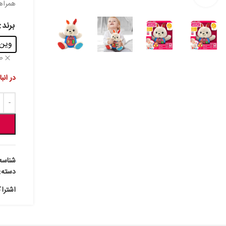
🧸🚗
برند
winfun
ف
ی باشد
حصول:
دسته:
ذاری: