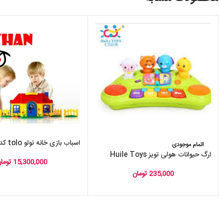
اسباب بازی خانه تولو tolo کد 89738
اتمام موجودی
ارگ حیوانات هولی تویز Huile Toys
15,300,000
توما
235,000
تومان