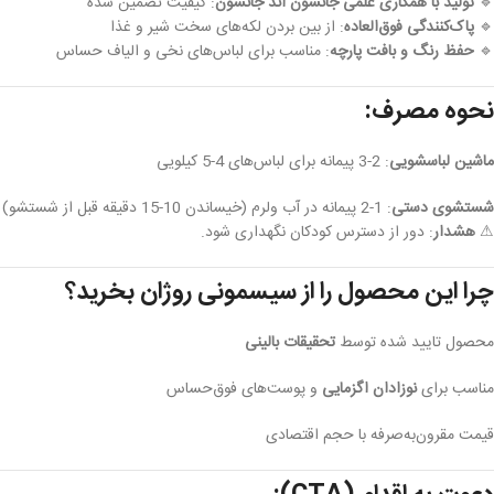
🔹
تولید با همکاری علمی جانسون اند جانسون
: کیفیت تضمین شده
🔹
پاک‌کنندگی فوق‌العاده
: از بین بردن لکه‌های سخت شیر و غذا
🔹
حفظ رنگ و بافت پارچه
: مناسب برای لباس‌های نخی و الیاف حساس
نحوه مصرف:
ماشین لباسشویی
: 2-3 پیمانه برای لباس‌های 4-5 کیلویی
شستشوی دستی
: 1-2 پیمانه در آب ولرم (خیساندن 10-15 دقیقه قبل از شستشو)
⚠
هشدار
: دور از دسترس کودکان نگهداری شود.
چرا این محصول را از سیسمونی روژان بخرید؟
محصول تایید شده توسط
تحقیقات بالینی
مناسب برای
نوزادان اگزمايی
و پوست‌های فوق‌حساس
قیمت مقرون‌به‌صرفه با حجم اقتصادی