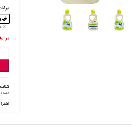
برند
فیروز - 
ص
در انب
شناسه
دسته:
اشترا