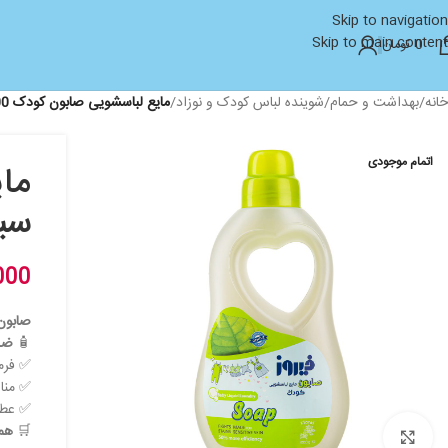
Skip to navigation
Skip to main content
0
تومان
خانه
/
بهداشت و حمام
/
شوینده لباس کودک و نوزاد
/
مایع لباسشویی صابون کودک 1000 گرمی فیروز سبز firooz
اتمام موجودی
سبز oz
000
صابون ما
🧴
ضدح
✅ فرم
✅ منا
✅ عطر hypoallergenic برای 
🛒
همر
بزرگنمایی تصویر