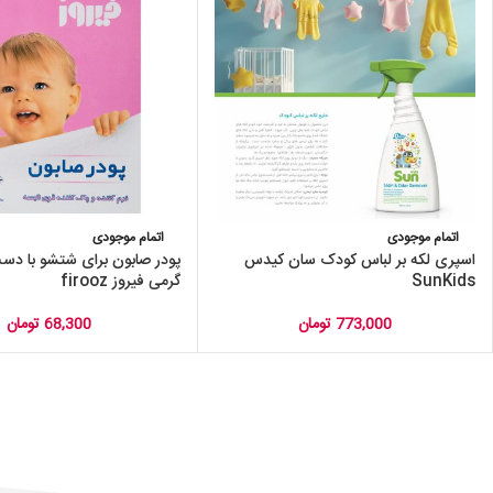
اتمام موجودی
اتمام موجودی
اسپری لکه بر لباس کودک سان کیدس
SunKids
گرمی فیروز firooz
773,000
تومان
68,300
تومان