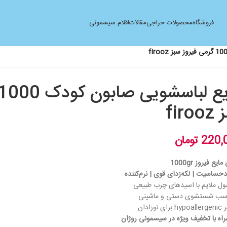
فروشگاه
محصولات حراجی
مقالات
اقلام سیسمونی
firo
220,
تومان
یع فیروز 1000gr
ساسیت | لکه‌زدای قوی | نرم‌کننده
ول ملایم با اسیدهای چرب طبیعی
سب شستشوی دستی و ماشینی
نوزادان
اه با تخفیف ویژه در سیسمونی روژان