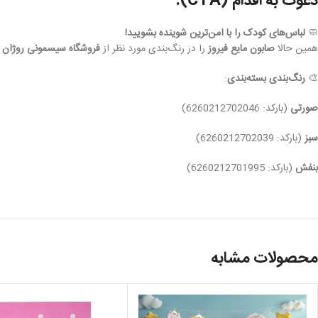
دعوت به اقدام (CTA):
🧼
لباس‌های کودک را با امن‌ترین شوینده بشویید!
همین حالا
صابون مایع فیروز
را در رنگ‌بندی مورد نظر از
فروشگاه سیسمونی روژان
س
🎨
رنگ‌بندی بسته‌بندی
:
صورتی
(بارکد: 6260212702046)
سبز
(بارکد: 6260212702039)
بنفش
(بارکد: 6260212701995)
محصولات مشابه