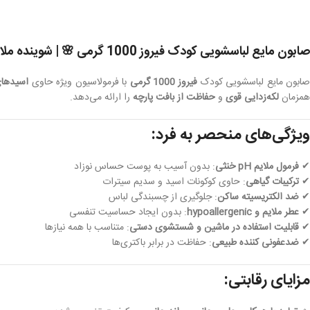
صابون مایع لباسشویی کودک فیروز 1000 گرمی 🌸 | شوینده ملایم و ضدحساسیت برای پوست نوزادان
ابون مایع لباسشویی کودک
فیروز 1000 گرمی
با فرمولاسیون ویژه حاوی
اسیدها
همزمان
لکه‌زدایی قوی
و
حفاظت از بافت پارچه
را ارائه می‌دهد.
ویژگی‌های منحصر به فرد:
✔
فرمول ملایم pH خنثی
: بدون آسیب به پوست حساس نوزاد
✔
ترکیبات گیاهی
: حاوی کوکونات اسید و سدیم سیترات
✔
ضد الکتریسیته ساکن
: جلوگیری از چسبندگی لباس
✔
عطر ملایم و hypoallergenic
: بدون ایجاد حساسیت تنفسی
✔
قابلیت استفاده در ماشین و شستشوی دستی
: متناسب با همه نیازها
✔
ضدعفونی کننده طبیعی
: حفاظت در برابر باکتری‌ها
مزایای رقابتی: