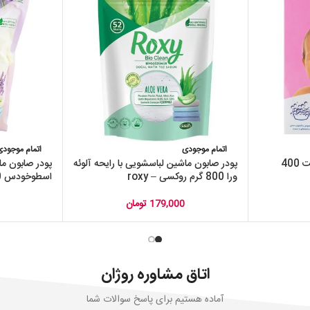
اتمام موجودی
اتمام موجودی
پودر صابون برای شتشو با دست 400
پودر صابون ماشین لباسشویی با رایحه آلوئه
پودر صابون ما
ورا 800 گرم روکسی – roxy
اسطوخودس 800 گرم روکسی – roxy
179,000
تومان
اتاق مشاوره روژان
آماده هستیم برای پاسخ سوالات شما