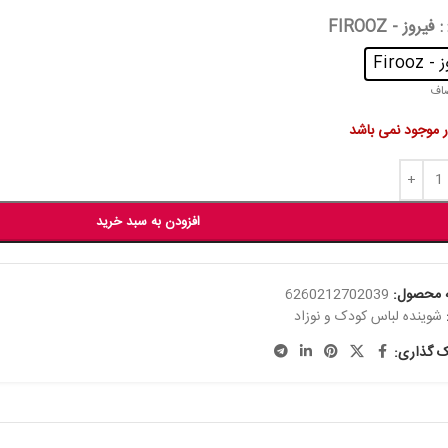
: فیروز - FIROOZ
Firooz
اف
ار موجود نمی باشد
افزودن به سبد خرید
 محصول:
6260212702039
شوینده لباس کودک و نوزاد
ک گذاری: