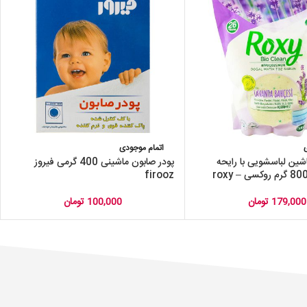
اتمام موجودی
شین لباسشویی با رایحه
پودر صابون ماشینی 400 گرمی فیروز
firooz
179,000
تومان
100,000
تومان