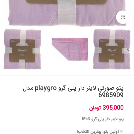
بزرگنمایی تصویر
پتو صورتی لاینر دار پلی گرو playgro مدل
6985909
395,000
تومان
پتو لاینر دار پلی گرو 👶🌸
✨
اولین پتو، بهترین انتخاب!