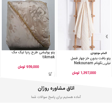
پتو پولیشی طرح ردپا تیک مک
اتمام موجودی
tikmak
پتو بافت بدون خز چهار فصل
نیلی_نکونام Nekounam
959,000
تومان
1,397,000
تومان
اتاق مشاوره روژان
آماده هستیم برای پاسخ سوالات شما