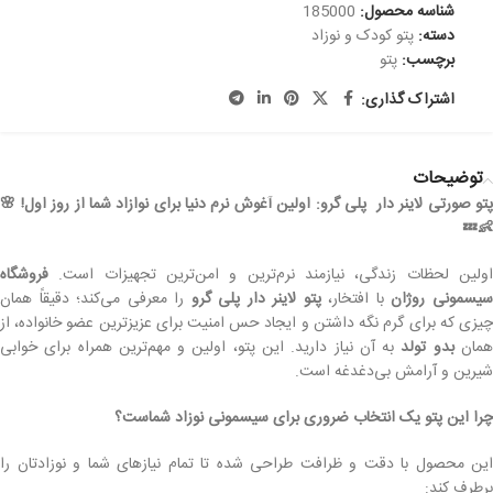
شناسه محصول:
185000
دسته:
پتو کودک و نوزاد
برچسب:
پتو
اشتراک گذاری:
توضیحات
پتو صورتی لاینر دار پلی گرو: اولین آغوش نرم دنیا برای نوازاد شما از روز اول! 🌸
👶💤
اولین لحظات زندگی، نیازمند نرم‌ترین و امن‌ترین تجهیزات است.
فروشگاه
یسمونی روژان
با افتخار،
پتو لاینر دار پلی گرو
را معرفی می‌کند؛ دقیقاً همان
چیزی که برای گرم نگه داشتن و ایجاد حس امنیت برای عزیزترین عضو خانواده، از
مان
بدو تولد
به آن نیاز دارید. این پتو، اولین و مهم‌ترین همراه برای خوابی
شیرین و آرامش بی‌دغدغه است.
چرا این پتو یک انتخاب ضروری برای سیسمونی نوزاد شماست؟
این محصول با دقت و ظرافت طراحی شده تا تمام نیازهای شما و نوزادتان را
برطرف کند: