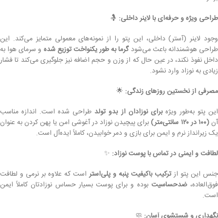
طراحی ویژه و حرفه‌ای با لاینر داخلی:
🤱
وجود لاینر (آستر) داخلی، این پتو را از نمونه‌های معمولی متمایز می‌کند. این
راحی هوشمندانه باعث می‌شود
گرما به طور یکنواخت توزیع شده
و سرمای هوا به
داخل نفوذ نکند، در عین حال که از وزن و حجم اضافه نیز جلوگیری می‌کند تا فشار
زیادی به نوزاد وارد نشود.
مصرفی از نخستین روزهای زندگی:
🌟
ین پتو به‌طور ویژه
برای نوزادان از بدو تولد
طراحی شده است. اندازه مناسب
ن
(۱۰۰ در ۱۲۰ سانتی‌متر)
برای پیچیدن نوزاد در آغوشی امن یا پهن کردن به عنوان
یک زیرانداز نرم و ایمن برای بازی و دمر خوابیدن، کاملاً ایده‌آل است.
لطافت و ایمنی در تماس با پوست نوزاد:
✨
جنس این پتو از
ترکیب باکیفیت پنبه و پلی‌استر
است که علاوه بر نرمی و لطافت
وق‌العاده،
ضدحساسیت
بوده و برای پوست بسیار حساس نوزادتان کاملاً ایمن
است.
نگهداری و شستشوی آسان:
🧼