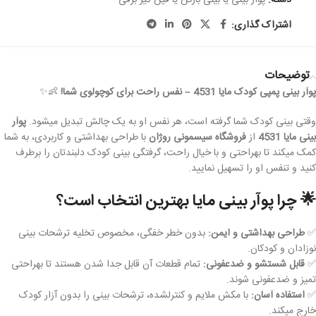
دسته:
پوار بینی یا بینی بازکن یا فین گیر برقی
اشتراک گذاری:
توضیحات
پوآر بینی پمپی کودک مایا 4531 – نفس راحت برای کوچولوی شما!
👶✨
وقتی بینی کودک شما گرفته است، هر نفس او به یک چالش تبدیل میشود.
پوآر
بینی مایا 4531
از
فروشگاه سیسمونی روژان
با طراحی بهداشتی و کاربردی، به شما
کمک میکند تا بهراحتی و با خیال راحت، گرفتگی بینی کودک دلبندتان را برطرف
کنید و تنفس او را تسهیل نمایید.
🌟
چرا پوآر بینی مایا بهترین انتخاب است؟
✅
طراحی بهداشتی و ایمن:
بدون خطر خفگی، مخصوص تخلیه ترشحات بینی
نوزادان و کودکان.
✅
قابل شستشو و ضدعفونی:
تمام قطعات آن قابل جدا شدن هستند تا بهراحتی
تمیز و ضدعفونی شوند.
✅
استفاده آسان:
با مکش ملایم و کنترلشده، ترشحات بینی را بدون آزار کودک
خارج میکند.