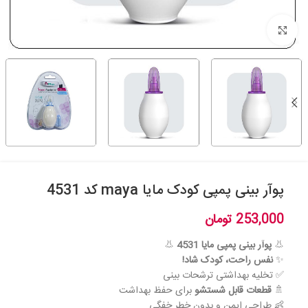
بزرگنمایی تصویر
پوآر بینی پمپی کودک مایا maya کد 4531
253,000
تومان
👃
پوآر بینی پمپی مایا 4531
👃
✨
نفس راحت، کودک شاد!
✅ تخلیه بهداشتی ترشحات بینی
🚿
قطعات قابل شستشو
برای حفظ بهداشت
👶 طراحی ایمن و بدون خطر خفگی