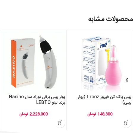
محصولات مشابه
بینی پاک کن فیروز firooz (پوار
پوار بینی برقی نوزاد مدل Nasino
بینی)
برند لبتو LEBTO
148,300
تومان
2,228,000
تومان