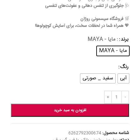
🩺
جلوگیری از تنفس دهانی و عفونت‌های تنفسی
🛒
فروشگاه سیسمونی روژان
💖
همراه شما در لحظات سخت، برای آسایش کوچولوها!
برند
: مایا - MAYA
مایا - MAYA
رنگ
آبی
سفید _ صورتی
افزودن به سبد خرید
شناسه محصول:
6262792300674