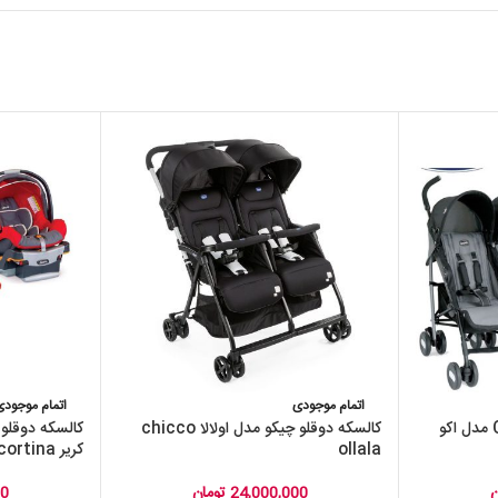
اتمام موجودی
اتمام موجودی
کالسکه دو قلو چیکو CHICCO مدل اکو
کالسکه دوقلو چیکو مدل اولالا chicco
کالسکه دوقلو 
ollala
کریر chicoo cortina
ن
24,000,000
تومان
00