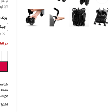
🔒
قفل 
📦
اب
برند
جیکل -
ص
در انب
شناسه
دسته:
برچس
اشترا