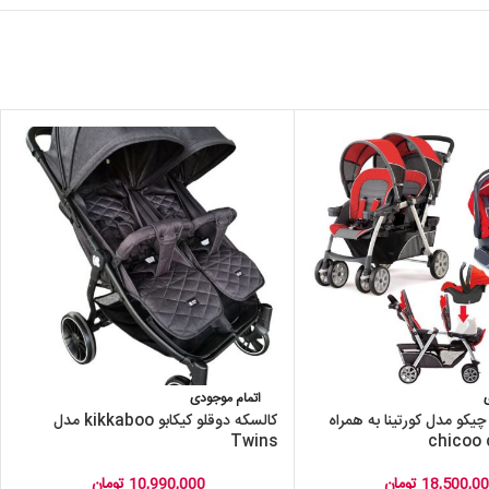
اتمام موجودی
چیکو مدل کورتینا به همراه
کالسکه دوقلو کیکابو kikkaboo مدل
Twins
18,500,0
تومان
10,990,000
تومان