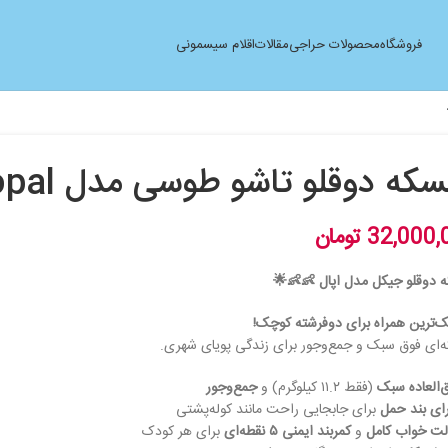
فروشگاه
محصولات حراجی
مقالات
اقلام سیسمونی
که دوقلو تاشو طوسی مدل opal جیکل jikel
32,000,
تومان
 دوقلو جیکل مدل اپال 👶👶🌟
‌ترین همراه برای دوفرشته کوچک!
‌ای فوق سبک و جمع‌وجور برای زندگی پویای شهری.
‌العاده سبک
(فقط ۱۱.۲ کیلوگرم) و
جمع‌وجور
ای بند حمل
برای جابجایی راحت مانند کوله‌پشتی
لت خواب کامل
و
کمربند ایمنی ۵ نقطه‌ای
برای هر کودک