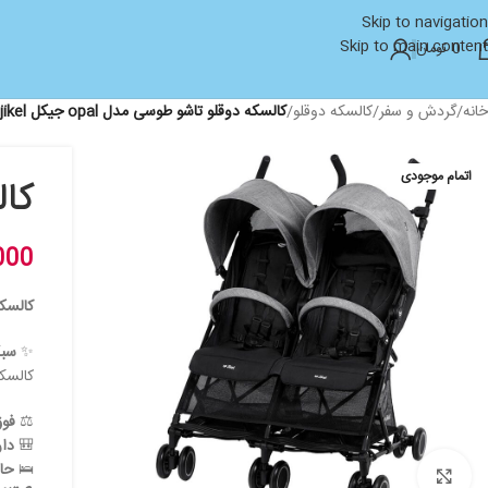
Skip to navigation
Skip to main content
0
تومان
خانه
/
گردش و سفر
/
کالسکه دوقلو
/
کالسکه دوقلو تاشو طوسی مدل opal جیکل jikel
اتمام موجودی
کالس
000
کالسکه
✨
سبک
کالسکه
⚖️
فوق
🎒
دار
🛌
حا
بزرگنمایی تصویر