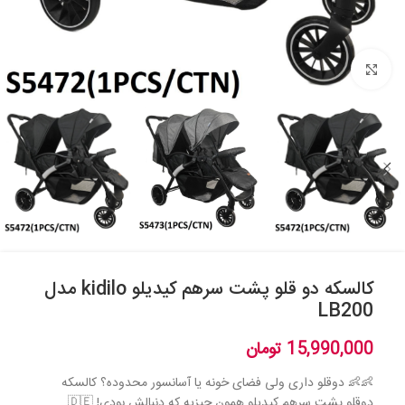
بزرگنمایی تصویر
کالسکه دو قلو پشت سرهم کیدیلو kidilo مدل
LB200
15,990,000
تومان
👶👶 دوقلو داری ولی فضای خونه یا آسانسور محدوده؟ کالسکه
دوقلو پشت سرهم کیدیلو همون چیزیه که دنبالش بودی! 🇩🇪