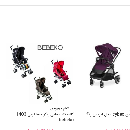
اتمام موجودی
کالسکه سایبکس cybex مدل ایریس رنگ
کالسکه عصایی ببکو مسافرتی 1403
bebeko