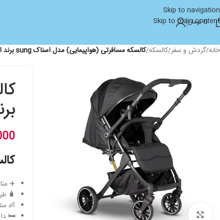
Skip to navigation
Skip to main content
0
تومان
خانه
/
گردش و سفر
/
کالسکه
/
کالسکه مسافرتی (هواپیمایی) مدل اسناک sung برند اسپرینگ ESPRING
برند
000
کال
✈️ منا
🧳 طر
👶 مناسب
بزرگنمایی تصویر
🛏 دار