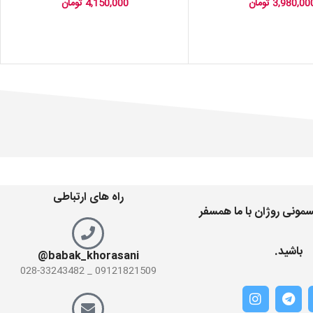
3,980,00
تومان
4,150,000
تومان
راه های ارتباطی
مونی روژان با ما همسفر
باشید.
babak_khorasani@
09121821509 _ 028-33243482