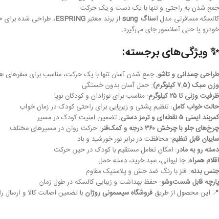
جمع شدن به راحتی و تنها با یک دست و یک حرکت
السکه مسافرتی مدل
اسناگ sung
از برند معتبر
ESPRING
، طراحی شده برای خا
خودرو یا حتی آسانسور جای می‌گیرد.
✨ ویژگی‌های برجسته:
طراحی چمدانی و تاشو
: جمع شدن آسان تنها با یک حرکت، مناسب برای سفرهای ه
وزن سبک (۷.۵ کیلوگرم)
: حمل آسان بدون خستگی
ظرفیت وزنی تا ۲۵ کیلوگرم
: مناسب برای نوزادان و کودکان نوپا
حالت خواب کامل
: تنظیم پشتی و زیرپایی برای راحتی کودک در زمان خواب
کمربند ایمنی ۵ نقطه‌ای و ترمز دستی
: تضمین امنیت کودک در مسیر
چرخ‌های جلو با چرخش ۳۶۰ درجه و کمک‌فنر
: حرکت روان در مسیرهای مختلف
سایبان قابل تنظیم
: محافظت در برابر نور خورشید و باد
دسته رو به مادر
: امکان تعامل مستقیم با کودک در حین حرکت
اقلام همراه
: جا لیوانی، سبد خرید، دسته حمل
جنس بدنه
: فلز با رنگ ضد خش و پلاستیک مقاوم
پارچه قابل شست‌وشو
: حفظ بهداشت و زیبایی کالسکه در طول زمان
📍 این محصول از طریق
فروشگاه سیسمونی روژان
با تضمین اصالت کالا و ارسال ر