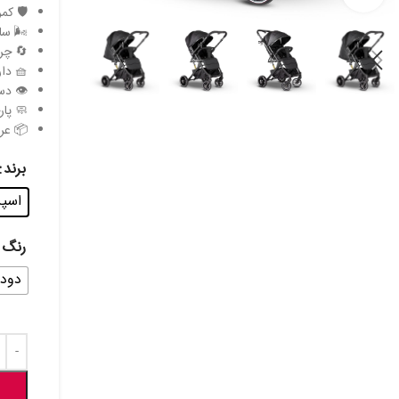
🛡 کمربند ایمن
🌬 سای
🔄 چرخ‌ها
🧺 دار
👁 دست
🧼 پا
📦 عرض
برند
اسپرین
رنگ
دود