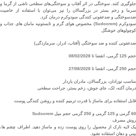
جلوگیری کنند. سوختگی در اثر آفتاب و سوختگی‌های سطحی ناشی از گرما و
سرما و زخم بستر در بزرگسالان را نیز می‌توان با استفاده از خاصیت
ضدسوختگی و ضدعفونی کنندگی سودوکرم درمان کرد.
سودوکرم (Sudocrem) مخصوص هوای گرم و تابستونیه مامان های جذاب و
کوچولوهای خوشگل
ضدعفونی کننده و ضد سوختگی (آفتاب، ادرار، سرمازدگی)
حجم 125 گرمی، انقضا تا 08/02/2028
حجم 250 گرمی، انقضا تا 27/08/2028
مناسب نوزادان، بزرگسالان، مادران باردار
درمان آکنه، لک، جای جوش، زخم بستر، جراحت سطحی
قابل استفاده برای ماساژ با قدرت ترمیم کننده و روشن کنندگی پوست
60 گرمی و 125 گرمی و 250 گرمی حجم میل Sudocrem
روش مصرف
یک لایه نازک از محصول را روی پوست زده و ماساژ دهید. اطراف چشم ها،
بینی و دهان استفاده نشود.