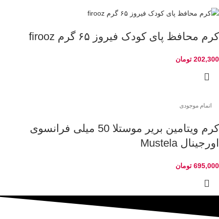
کرم محافظ پای کودک فیروز ۶۵ گرم firooz
202,300
تومان
اتمام موجودی
کرم ویتامین بریر موستلا 50 میلی فرانسوی
اورجینال Mustela
695,000
تومان