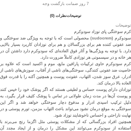
7 روز ضمانت بازگشت وجه
توضیحات
نظرات (0)
توضیحات
کرم سوختگی پای نوزاد سودوکرم
سودوکرم (sudocrem) محصولی است که با توجه به ویژگی ضد سوختگی و
ضد عفونی کننده هم برای بزرگسالان و هم برای نوزادان کاربرد بسیار بالایی
دارد. با توجه به ویژگی‌ها و آثار فوق العاده‌ای که سودوکرم دارد داشتن آن در
هر خانه و در سیسمونی هر نوزادی کاملاً ضرورت دارد.
کرم سودوکرم حاوی ترکیبات پارافین مایع، موم و اکسید است که علاوه بر
خاصیت ضد عفونی کنندگی، سوختگی‌های ناشی از آفتاب، سوزش‌های ناشی از
ادرار، عرق سوز شدن، التهاب، عفونت پوست و همچنین آکنه را با قدرت فوق
العاده بالا درمان کند.
نوزادان دارای پوست حساس و لطیفی هستند که اگر پوشک خود را خیس کنند
و پوست آن‌ها در مدت زمان طولانی در تماس با پوشک کثیف قرار بگیرد، به
دلیل ترکیب اسیدی ادرار و مدفوع دچار سوختگی خواهد شد و اگر این
سوختگی به موقع درمان نشود می‌تواند باعث التهاب مزمن، تورم پوستی و در
نهایت ناراحتی و احساس ناخوشایند نوزاد شود.
همچنین افراد بزرگسالی که از مشکلات پوستی مثل اگزما رنج می‌برند با
استفاده از سودوکرم می‌توانند این مشکل را درمان و از ایجاد مجدد آن