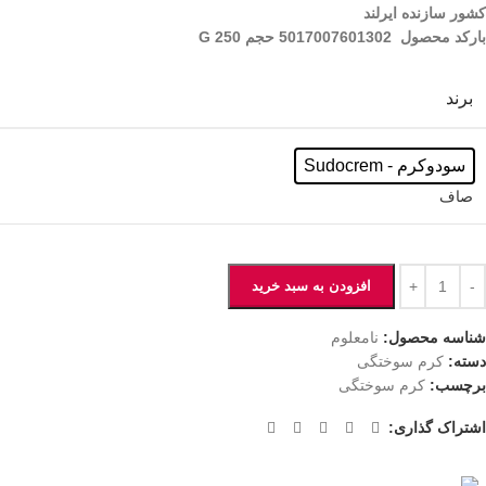
کشور سازنده ایرلند
بارکد محصول 5017007601302 حجم 250 G
برند
سودوکرم - Sudocrem
صاف
افزودن به سبد خرید
شناسه محصول:
نامعلوم
دسته:
کرم سوختگی
برچسب:
کرم سوختگی
اشتراک گذاری: