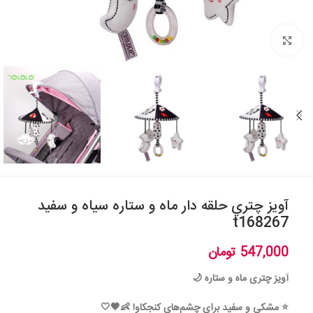
بزرگنمایی تصویر
آويز چتري حلقه دار ماه و ستاره سياه و سفيد
t168267
547,000
تومان
آویز چتری ماه و ستاره 🌙
⭐
مشکی و سفید برای چشم‌های کنجکاو! 👶🖤🤍