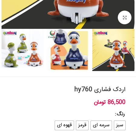
بزرگنمایی تصویر
اردک فشاری hy760
86,500
تومان
رنگ
سبز
سرمه ای
قرمز
قهوه ای