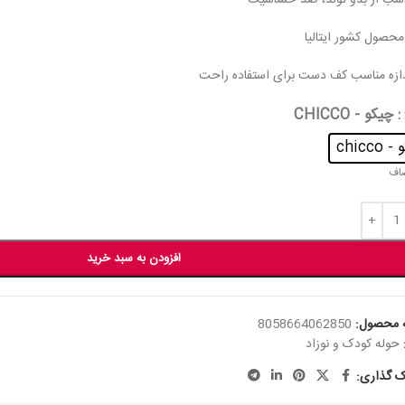
اسب از بدو تولد، ضد حساسیت
دازه مناسب کف دست برای استفاده راحت
: چیکو - CHICCO
chicco
اف
افزودن به سبد خرید
 محصول:
8058664062850
حوله کودک و نوزاد
ک گذاری: