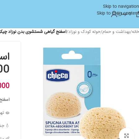
Skip to navigation
Skip to main content
0
تومان
خانه
/
بهداشت و حمام
/
حوله کودک و نوزاد
/
اسفنج گیاهی شستشوی بدن نوزاد چیکو CHICCO 786500 (اورجینال) کد 6500
اس
6500
000
اسفنج
🧽 تهی
💧 جذ
بزرگنمایی تصویر