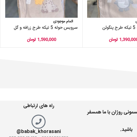
اتمام موجودی
ن
سرویس حوله 5 تیکه طرح زرافه و گل
1,390,00
تومان
1,590,000
تومان
راه های ارتباطی
مونی روژان با ما همسفر
باشید.
babak_khorasani@