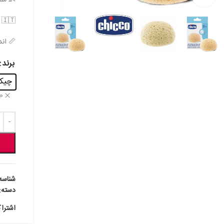
👶 من
🇮🇹 محصول کشور ایتالیا
📏 ان
برند
چیکو - 
ص
شناسه
دسته:
اشترا