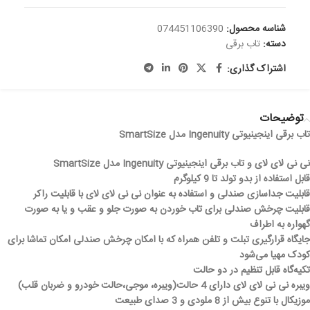
شناسه محصول:
074451106390
دسته:
تاب برقی
اشتراک گذاری:
توضیحات
تاب برقی اینجینیوتی Ingenuity مدل SmartSize
نی نی لای لای و تاب برقی اینجینیوتی Ingenuity مدل SmartSize
قابل استفاده از بدو تولد تا 9 کیلوگرم
قابلیت جداسازی صندلی و استفاده به عنوان نی نی لای لای با قابلیت راکر
قابلیت چرخش صندلی برای تاب خوردن به صورت جلو و عقب و یا به صورت
گهواره به اطراف
جایگاه قرارگیری تبلت و تلفن همراه که با امکان چرخش صندلی امکان تماشا برای
کودک مهیا می‌شود
تکیه‌گاه قابل تنظیم در دو حالت
ویبره نی نی لای لای دارای 4 حالت(ویبره، موجی،حالت خودرو و ضربان قلب)
موزیکال با تنوع بیش از 8 ملودی و 3 صدای طبیعت