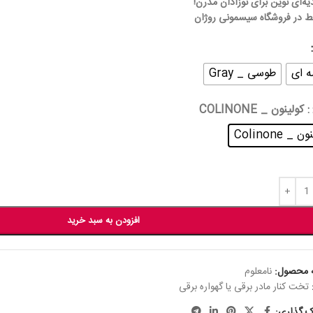
ه‌ای نوین برای نوزادان مدرن!
ط در فروشگاه سیسمونی روژان
 ای
طوسی _ Gray
: کولینون _ COLINONE
 _ Colinone
افزودن به سبد خرید
 محصول:
نامعلوم
تخت کنار مادر برقی یا گهواره برقی
ک گذاری: