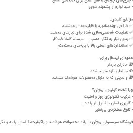
•
چرخ‌های چرخان با قفل ایمن
برای جابجایی آسان
•
سبد لوازم
و
پشه‌بند
مجهز
مزایای کلیدی:
✅ طراحی
چندمنظوره
با قابلیت‌های هوشمند
✅
تنظیمات شخصی‌سازی شده
برای نیازهای مختلف
✅
بدون نیاز به تکان دستی
– سیستم کاملاً خودکار
✅
استانداردهای ایمنی بالا
با پایه‌های مستحکم
هدیه‌ای ایده‌آل برای:
🎁 مادران باردار
🎁 نوزادان تازه متولد شده
🎁 والدینی که به دنبال محصولات هوشمند هستند
چرا تخت کولینون روژان؟
• ترکیب
تکنولوژی روز
و
امنیت
•
کاربری آسان
با کنترل از راه دور
•
تنوع عملکردی
بی‌نظیر
فروشگاه سیسمونی روژان
با ارائه
محصولات هوشمند و باکیفیت
، آرامش را به زند