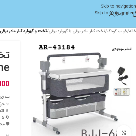
Skip to navigation
Skip to main content
0
تومان
خانه
/
خواب کودک
/
تخت کنار مادر برقی یا گهواره برقی
/
تخت و گهواره کنار مادر برقی بلوتوث برند 
اتمام موجودی
تخت
inone
000
🛏️
تخت
✨
حرک
📱
اتص
🔄
5 سرعت تنظیم
🛡️
محا
بزرگنمایی تصویر