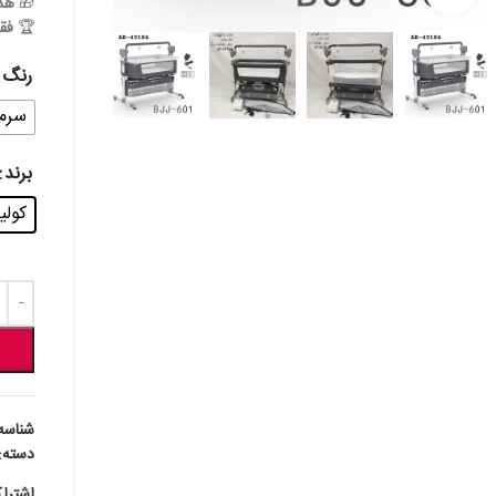
🎁
هدی
🏆
فق
رنگ
سرمه
برند
کولینون
شناسه
دسته:
اشترا