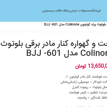
فروشگاه
محصولات حراجی
مقالات
اقلام سیسمونی
کولینون Colinone مدل BJJ -601
 و گهواره کنار مادر برقی بلوتوث 
Col مدل BJJ -601
13,650,
تومان
 هوشمند کنار مادر کولینون
🎶
ت خودکار
+
موسیقی آرامش‌بخش
ال بلوتوث
+
ریموت کنترل
+
تایمر هوشمند
فظ غلت‌گیر
+
پشه‌بند