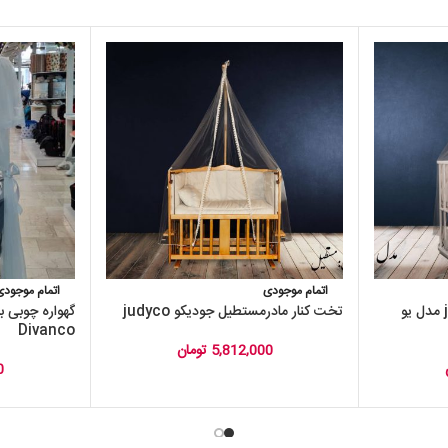
اتمام موجودی
اتمام موجودی
تخت کنار مادرجودیکو judyco مدل یو
تخت کنار مادرمستطیل جودیکو judyco
گهواره چوبی ب
Divanco
5,812,000
تومان
0