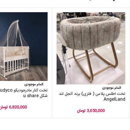
اتمام موجودی
اتمام موجودی
تخت اطلس پلاس ( فلزی) برند آنجل لند
شکل u share
AngelLand
6,820,000
تومان
3,650,000
تومان