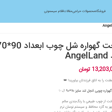
فروشگاه
محصولات حراجی
مقالات
اقلام سیسمونی
Ange
13,203,
تومان
نت را به اتاق فرزندتان بیاورید! 👑
اره چوبی آنجل لند سایز ۷۰*۹۰
🌙✨
ت از چوب طبیعی با رنگ‌بندی سالم
ز به گارد محافظ و سیستم نوسان نرم