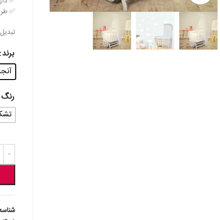
✅ دار
✅ طرا
تبدیل
برند
آنجل لن
رنگ
تشک
شناسه