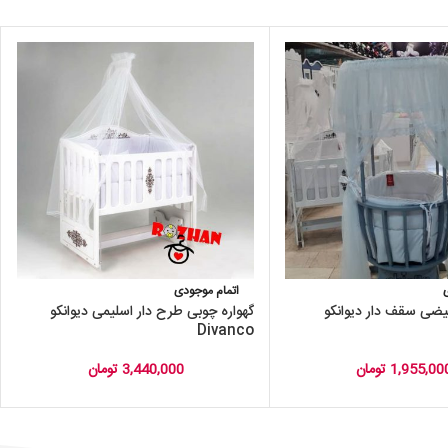
اتمام موجودی
یضی سقف دار دیوانکو
گهواره چوبی طرح دار اسلیمی دیوانکو
Divanco
1,955,00
تومان
3,440,000
تومان