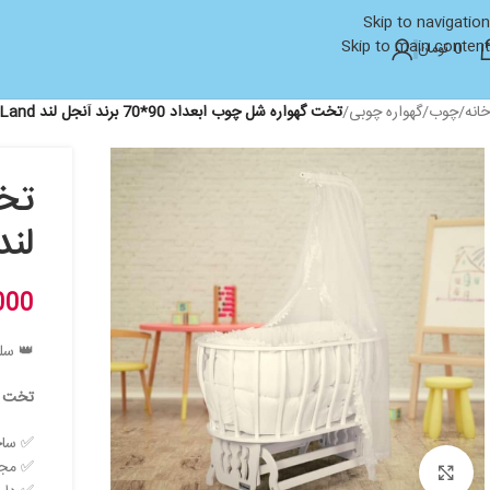
Skip to navigation
Skip to main content
0
تومان
خانه
/
چوب
/
گهواره چوبی
/
تخت گهواره شل چوب ابعداد 90*70 برند آنجل لند AngelLand
لند lLand
000
👑 سلط
تخت گهو
✅ ساخ
✅ مجه
بزرگنمایی تصویر