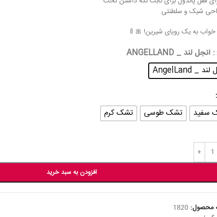
ای قفل پاندول برای ثابت نگه داشتن تخت
حی شیک و سلطنتی
 خواب به یک رویای شیرین! 🎀🍼
: آنجل لند _ ANGELLAND
د _ AngelLand
 سفید
تشک طوسی
تشک کرم
افزودن به سبد خرید
 محصول:
1820