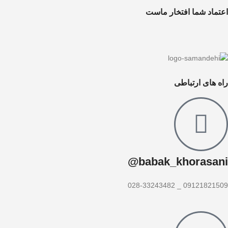
اعتماد شما افتخار ماست
راه های ارتباطی
babak_khorasani@
09121821509 _ 028-33243482