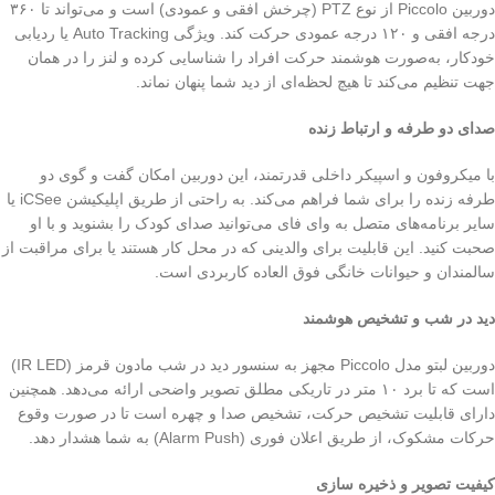
دوربین Piccolo از نوع PTZ (چرخش افقی و عمودی) است و می‌تواند تا ۳۶۰
درجه افقی و ۱۲۰ درجه عمودی حرکت کند. ویژگی Auto Tracking یا ردیابی
خودکار، به‌صورت هوشمند حرکت افراد را شناسایی کرده و لنز را در همان
جهت تنظیم می‌کند تا هیچ لحظه‌ای از دید شما پنهان نماند.
صدای دو طرفه و ارتباط زنده
با میکروفون و اسپیکر داخلی قدرتمند، این دوربین امکان گفت‌ و گوی دو
طرفه زنده را برای شما فراهم می‌کند. به‌ راحتی از طریق اپلیکیشن iCSee یا
سایر برنامه‌های متصل به وای‌ فای می‌توانید صدای کودک را بشنوید و با او
صحبت کنید. این قابلیت برای والدینی که در محل کار هستند یا برای مراقبت از
سالمندان و حیوانات خانگی فوق‌ العاده کاربردی است.
دید در شب و تشخیص هوشمند
دوربین لبتو مدل Piccolo مجهز به سنسور دید در شب مادون قرمز (IR LED)
است که تا برد ۱۰ متر در تاریکی مطلق تصویر واضحی ارائه می‌دهد. همچنین
دارای قابلیت تشخیص حرکت، تشخیص صدا و چهره است تا در صورت وقوع
حرکات مشکوک، از طریق اعلان فوری (Alarm Push) به شما هشدار دهد.
کیفیت تصویر و ذخیره‌ سازی