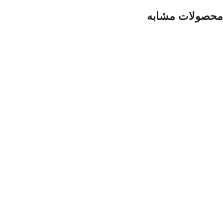
محصولات مشابه
اتمام موجودی
پیجر تصویری کودک چیپولینو مدل Apollo
13,500,000
تومان
اتمام موجودی
پیجر چیپولینو مدل Chipolino Astro
2,800,000
تومان