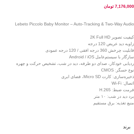
7,176,000
تومان
Lebeto Piccolo Baby Monitor – Auto-Tracking & Two-Way Audio
کیفیت تصویر 2K Full HD
زاویه دید عریض 120 درجه
قابلیت چرخش 360 درجه افقی / 120 درجه عمودی
سازگار با سیستم‌عامل Android / iOS
ردیابی خودکار، صدای دو طرفه، دید در شب، تشخیص حرکت و چهره
نوع حسگر: CMOS
ذخیره‌سازی: کارت Micro SD، فضای ابری
اتصال: Wi-Fi
فرمت ضبط: H.265
برد دید در شب: ۱۰ متر
منبع تغذیه: برق مستقیم
برند