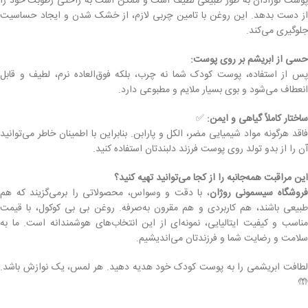
پوست نوزادان به طور طبیعی لطیف است و ممکن است به راحتی رطوبت خود را
از دست بدهد. این روغن با تامین چربی لازم، از خشک شدن و ایجاد حساسیت
جلوگیری می‌کند.
حسی از ابریشم بر روی پوست:
پس از استفاده، پوست کودک شما نه چرب، بلکه فوق‌العاده نرم، لطیف و قابل
انعطاف می‌شود و بوی بسیار ملایم و مطبوعی دارد.
ساختار کاملاً گیاهی و ایمن:
✅
فاقد هرگونه مواد شیمیایی مضر، الکل و پارابن. بنابراین با اطمینان خاطر می‌توانید
آن را از بدو تولد روی پوست فرزند دلبندتان استفاده کنید.
این مراقبت همه‌جانبه را از کجا می‌توانید تهیه کنید؟
روشگاه سیسمونی روژان
، با دقت و وسواس، محصولاتی را برمی‌گزیند که هم
طبیعی باشند، هم کاربردی و هم مقرون به‌صرفه. روغن بی بی کوکول، با قیمت
مناسب و کیفیت ایتالیایی، نمونه‌ای از این انتخاب‌های هوشمندانه است. ما به
سلامت و رضایت شما و فرزندتان می‌اندیشیم.
لطافت ابریشمی را به پوست کودک خود هدیه دهید. هر لمس، یک نوازش باشد.
🤲