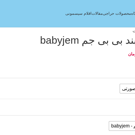
ه
محصولات حراجی
مقالات
اقلام سیسمونی
ت
د بی بی جم babyjem
مان
ورتی
baby