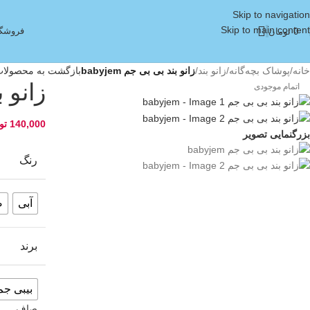
Skip to navigation
Skip to main content
فروشگا
0
تومان
خانه
/
پوشاک بچه‌گانه
/
زانو بند
/
زانو بند بی بی جم babyjem
بازگشت به محصولا
زانو بن
اتمام موجودی
140,000
تو
بزرگنمایی تصویر
رنگ
آبی
ص
برند
بیبی جم - jem
صاف