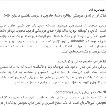
توضیحات
ساک لوازم فندی عروسکی یوناکو: دستیار جادویی و دوست‌داشتنی مادران! 🧸✨
وقتی صحبت از سیسمونی می‌شود، همیشه جای یک چیز خیلی خاص خالی
است:
شادی و کودکانه بودن!
ساک لوازم فندی عروسکی از برند محبوب یوناکو
دقیقاً
همین خلأ را پر می‌کند. این ساک با حفظ تمام قابلیت‌های حرفه‌ای یک ساک لوازم،
ا
یک عروسک adorable و نرم
تزئین شده که آن را به محبوب ترین همراه
سفرهای شما و فرزند دلبندتان تبدیل می‌کند. این فقط یک ساک نیست،
یک
دوست و یک اسباب‌بازی
است!
🧸 طراحی منحصر به فرد و کودکپسند:
ویژگی برتر این مدل، وجود یک
عروسک زیبا و باکیفیت
است که به ساک متصل
شده است. این عروسک نه تنها ظاهری دلنشین و منحصر به فرد به ساک
می‌بخشد، بلکه در طول سفر یک همبازی و منبع سرگرمی برای کوچولوی شما خواهد
بود.
گلدوزی ظریف و دقیق
روی بدنه، بر زیبایی این محصول می‌افزاید.
🛡️ سلامت و ایمنی بدون compromis:
در کنار همه شادی، سلامت فرزندتان اولویت ماست. این ساک مجهز به
تشک
عویض آنتی‌باکتریال
است که یک سطح استریل و ایمن برای تعویض پوشک در هر