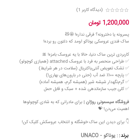
(دیدگاه کاربر
1
)
1,200,000
تومان
پسرونه یا دخترونه؟ فرقی نداره! 🤩🧸
ساک فندی عروسکی یوناکو اومد که دلتون رو برده!
کاربردی ترین ساک دنیا، حالا با یه عروسک بامزه! 🎀
✅ طراحی منحصر به فرد با عروسک attached (همبازی کوچولو)
✅ تشک تعویض آنتی‌باکتریال (سلامت در هر شرایط)
✅ پارچه ۱۰۰٪ ضد آب (حتی در بارون‌های بهاری!)
✅ گرم‌نگهدار شیشه شیر (همیشه گرم، همیشه آماده)
✅ کلی جیب سازماندهی شده + سبک و قابل حمل
فروشگاه سیسمونی روژان
| برای مادرانی که به شادی کوچولوها
اهمیت می‌دن! 💝
👇 برای دیدن این ساک خوشگله و انتخاب عروسکش کلیک کن!
برند
: یوناکو - UNACO