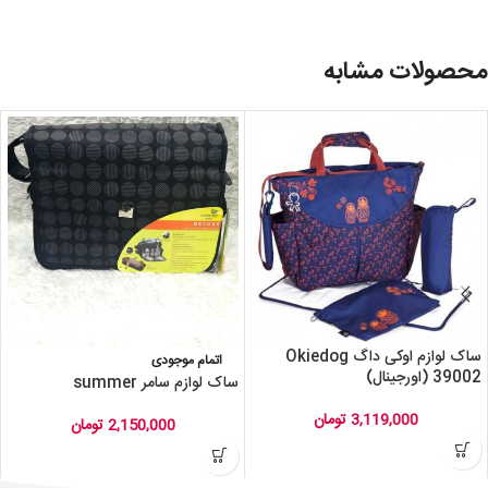
محصولات مشابه
ساک لوازم اوکی داگ Okiedog
اتمام موجودی
39002 (اورجینال)
ساک لوازم سامر summer
3,119,000
تومان
2,150,000
تومان