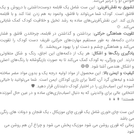
حواس او را درگیر می‌کند.
تشویق به نقش‌آفرینی:
این ست شامل یک قابلمه دوست‌داشتنی با درپوش و یک
قاشق است. کودک شما می‌تواند با قاشق، وانمود به هم زدن غذا کند و با قابلمه
بازی کند. این نقش‌آفرینی‌های ساده به رشد تخیل و خلاقیت کودک کمک شایانی
می‌کند. 🍲
قویت هماهنگی حرکتی:
برداشتن و گذاشتن در قابلمه، چرخاندن قاشق و فشار
دادن دکمه‌ها، به طور مستقیم مهارت‌های حرکتی ظریف دست کودک را تقویت
می‌کند و هماهنگی چشم و دست او را بهبود می‌بخشد. 💪
ادگیری رنگ‌ها و اشکال:
هر یک از دکمه‌های این اجاق، رنگ و شکل متفاوتی
دارند. این ویژگی، به کودک کمک می‌کند تا به صورت بازیگوشانه با رنگ‌های اصلی
و اشکال هندسی آشنا شود. 🔴🔵
یفیت و ایمنی بالا:
این محصول از مواد اولیه درجه یک و بدون مواد مضر ساخته
شده و لبه‌های گرد آن، کاملاً برای بازی کودکان ایمن است. شما می‌توانید با خیالی
آسوده این اسباب‌بازی را در اختیار کودک دلبندتان قرار دهید. 🛡️
انتخابی عالی برای والدینی که به دنبال اسباب‌بازی‌های ساده و در عین حال آموزنده
هستند! 👩‍👧‍👦
این ست چای خوری شامل یک قوری چای موزیکال ، یک فنجان و دونات های رنگی
می باشد
زمانی که قوری روشن می شود موزیک پخش می شود و چراغ آن هم روشن می
شود