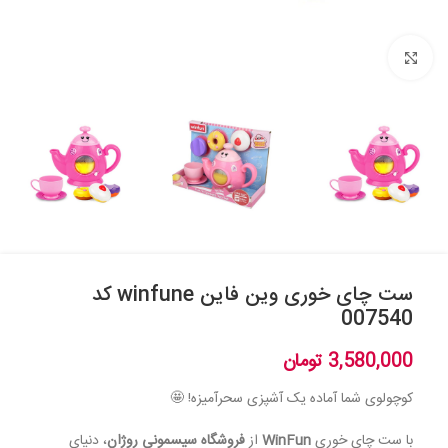
بزرگنمایی تصویر
ست چای خوری وین فاین winfune کد
007540
3,580,000
تومان
کوچولوی شما آماده یک آشپزی سحرآمیزه! 🤩
با ست چای خوری
WinFun
از
فروشگاه سیسمونی روژان
، دنیای