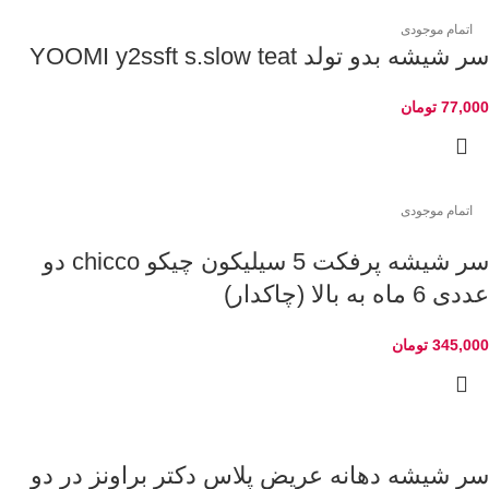
اتمام موجودی
سر شیشه بدو تولد YOOMI y2ssft s.slow teat
77,000
تومان
اتمام موجودی
سر شیشه پرفکت 5 سیلیکون چیکو chicco دو
عددی 6 ماه به بالا (چاکدار)
345,000
تومان
سر شیشه دهانه عریض پلاس دکتر براونز در دو