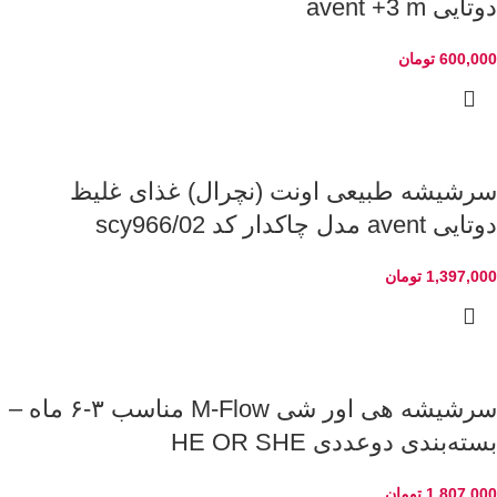
دوتایی avent +3 m
600,000
تومان
سرشیشه طبیعی اونت (نچرال) غذای غلیظ
دوتایی avent مدل چاکدار کد scy966/02
1,397,000
تومان
سرشیشه هی اور شی M-Flow مناسب ۳-۶ ماه –
بسته‌بندی دوعددی HE OR SHE
1,807,000
تومان