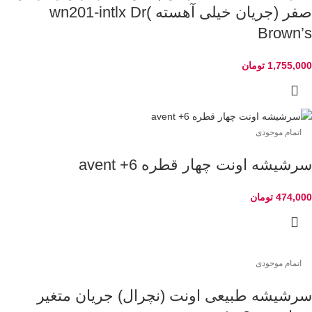
صفر (جریان خیلی آهسته )wn201-intlx Dr
Brown’s
1,755,000
تومان
اتمام موجودی
سرشیشه اونت چهار قطره avent +6
474,000
تومان
اتمام موجودی
سرشیشه طبیعی اونت (نچرال) جریان متغیر