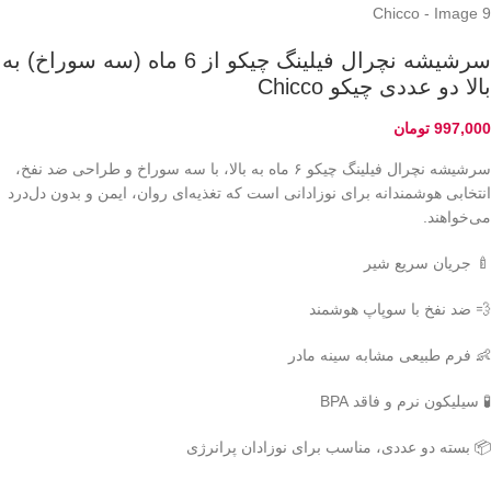
سرشیشه نچرال فیلینگ چیکو از 6 ماه (سه سوراخ) به
بالا دو عددی چیکو Chicco
997,000
تومان
سرشیشه نچرال فیلینگ چیکو ۶ ماه به بالا، با سه سوراخ و طراحی ضد نفخ،
انتخابی هوشمندانه برای نوزادانی است که تغذیه‌ای روان، ایمن و بدون دل‌درد
می‌خواهند.
🍼 جریان سریع شیر
💨 ضد نفخ با سوپاپ هوشمند
👶 فرم طبیعی مشابه سینه مادر
🧪 سیلیکون نرم و فاقد BPA
📦 بسته دو عددی، مناسب برای نوزادان پرانرژی