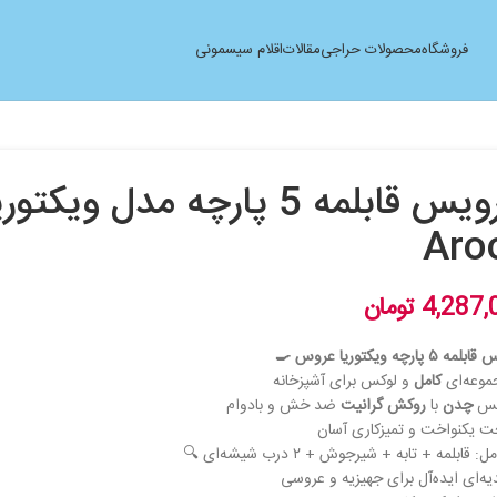
فروشگاه
محصولات حراجی
مقالات
اقلام سیسمونی
سرویس قابلمه 5 پارچه مدل و
Aro
4,287,
تومان
 پارچه ویکتوریا عروس 🍳
موعه‌ای
کامل
و لوکس برای آشپزخانه
نس
چدن
با
روکش گرانیت
ضد خش و بادوام
ت یکنواخت و تمیزکاری آسان
 قابلمه + تابه + شیرجوش + ۲ درب شیشه‌ای 🔍
ه‌ای ایده‌آل برای جهیزیه و عروسی