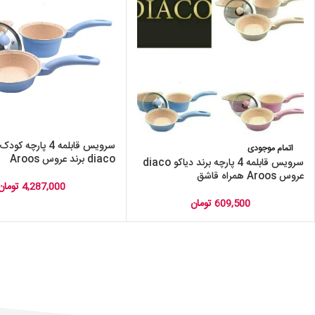
سرویس قابلمه 4 پارچ
اتمام موجودی
diaco برند عروس Aroos
سرویس قابلمه 4 پارچه برند دیاکو diaco
عروس Aroos همراه قاشق
4,287,000
تومان
609,500
تومان