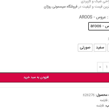
احی شیک و کاربردی
ترین قیمت و کیفیت در
فروشگاه سیسمونی روژان
: عروس - AROOS
 aroos
سفید
صورتی
افزودن به سبد خرید
 محصول:
626276
قابلمه
ب:
قابلمه