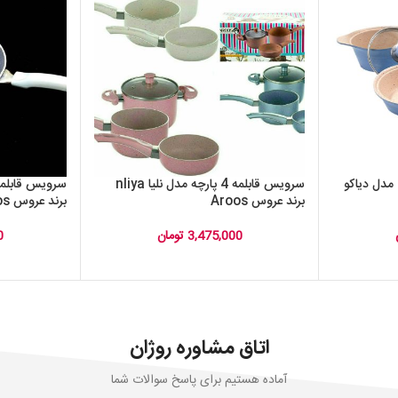
ه کودک مدل دیاکو
سرویس قابلمه 4 پارچه مدل نلیا nliya
برند عروس Aroos
برند عروس Aroos
3,475,000
تومان
0
اتاق مشاوره روژان
آماده هستیم برای پاسخ سوالات شما