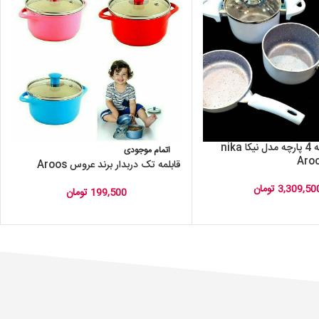
سرویس قابلمه 4 پارچه مدل نیکا nika
اتمام موجودی
قابلمه تک دربدار برند عروس Aroos
3,309,50
تومان
199,500
تومان