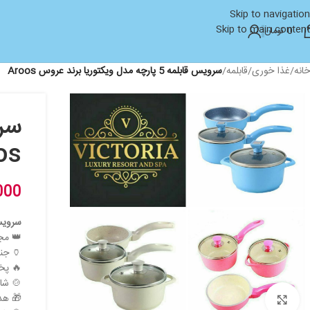
Skip to navigation
Skip to main content
0
تومان
خانه
/
غذا خوری
/
قابلمه
/
سرویس قابلمه 5 پارچه مدل ویکتوریا برند عروس Aroos
os
000
سرویس قابلمه ۵
👑 مج
🏺 ج
🔥 پخ
🍲 شامل:
🎁 هدی
بزرگنمایی تصویر