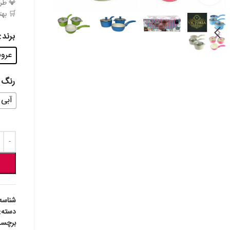
💎 طر
🛒 به
برند
عروس -
رنگ
آبی
شناسه
دسته:
برچس