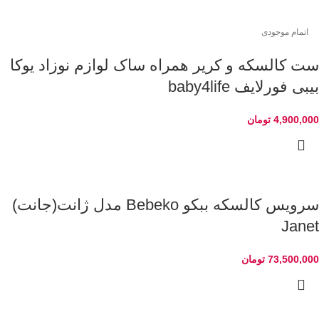
اتمام موجودی
ست کالسکه و کریر همراه ساک لوازم نوزاد یوکا
بیبی فورلایف baby4life
4,900,000
تومان
سرویس کالسکه ببکو Bebeko مدل ژانت(جانت)
Janet
73,500,000
تومان