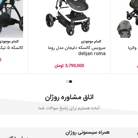
اتمام موجودی
اتمام موجودی
الریا
سرویس کالسکه دلیجان مدل روما
کالسکه ۵ تیکه اسپرینگ Espring 9688
delijan roma
0
3,799,000
تومان
اتاق مشاوره روژان
آماده هستیم برای پاسخ سوالات شما
همراه سیسمونی روژان