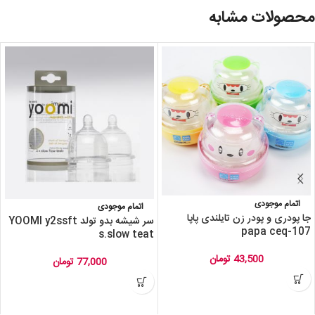
محصولات مشابه
اتمام موجودی
اتمام موجودی
جا پودری و پودر زن تایلندی پاپا
سر شیشه بدو تولد YOOMI y2ssft
papa ceq-107
s.slow teat
43,500
تومان
77,000
تومان