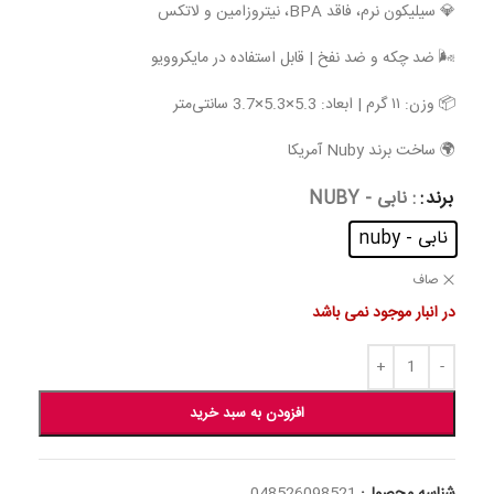
💎 سیلیکون نرم، فاقد BPA، نیتروزامین و لاتکس
🌬 ضد چکه و ضد نفخ | قابل استفاده در مایکروویو
📦 وزن: ۱۱ گرم | ابعاد: 5.3×5.3×3.7 سانتی‌متر
🌍 ساخت برند Nuby آمریکا
برند
: نابی - NUBY
نابی - nuby
صاف
در انبار موجود نمی باشد
افزودن به سبد خرید