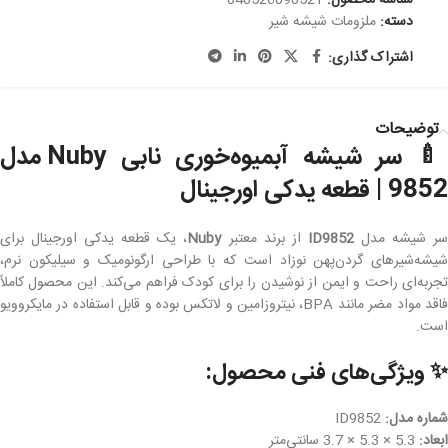
شناسه محصول:
048526098521
دسته:
ملزومات شیشه شیر
اشتراک گذاری:
توضیحات
🍼 سر شیشه آبمیوه‌خوری نابی Nuby مدل
9852 | قطعه یدکی اورجینال
ر شیشه مدل
ID9852
از برند معتبر
Nuby
، یک قطعه یدکی اورجینال برای
شیشه‌شیرهای گردن‌پهن نوزاد است که با طراحی ارگونومیک و سیلیکون نرم،
تجربه‌ای راحت و ایمن از نوشیدن را برای کودک فراهم می‌کند. این محصول کاملاً
فاقد مواد مضر مانند BPA، نیتروزامین و لاتکس بوده و قابل استفاده در مایکروویو
است.
✨ ویژگی‌های فنی محصول:
شماره مدل:
ID9852
ابعاد:
5.3 × 5.3 × 3.7 سانتی‌متر