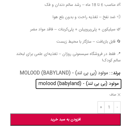
👶 مناسب 6 تا 18 ماه – رشد سالم دندان و فک
💨 ضد نفخ – تغذیه راحت و بدون بلع هوا
🌿 سیلیکون + پلی‌پروپیلن + پلی‌کربنات – فاقد مواد مضر
🔄 قابل بازیافت – سازگار با محیط زیست
📍 فقط در فروشگاه سیسمونی روژان – تغذیه‌ای علمی برای لبخند
سالم کودک!
برند
: مولود (بی بی لند) - MOLOOD (BABYLAND)
مولود (بی بی لند) - molood (babyland)
صاف
افزودن به سبد خرید