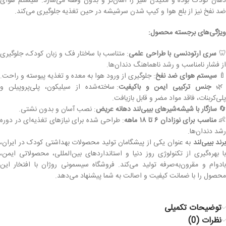
دهان کودک بوده و مکیدن شیر را آسان‌تر و بدون وقفه می‌سازد. سیستم هوای
ضد نفخ نیز از بلع هوا و کیپ شدن سرشیشه در حین تغذیه جلوگیری می‌کند.
ویژگی‌های برجسته محصول:
: متناسب با ساختار فک و زبان کودک، جلوگیری
سری ارتودنسی با طراحی علمی

از فشار نامناسب و رشد ناهماهنگ دندان‌ها.
: جلوگیری از ورود هوا به معده و تغذیه پیوسته و راحت.
سیستم هوای ضد نفخ
🍼
: ساخته‌شده از سیلیکون، پلی‌پروپیلن و
جنس ترکیبی ایمن و باکیفیت

پلی‌کربنات، فاقد مواد مضر و قابل بازیافت.
: نصب آسان و بدون نشتی.
سازگار با شیشه‌شیرهای بیبی‌لند دهانه عریض
🔄
: طراحی شده برای نیازهای تغذیه‌ای در دوره
مناسب برای نوزادان ۶ تا ۱۸ ماهه

رشد دندان‌ها.
به عنوان یکی از پیشگامان تولید محصولات بهداشتی کودک در ایران،
برند بیبی‌لند
با بهره‌گیری از تکنولوژی روز دنیا و استانداردهای بین‌المللی، محصولاتی ایمن،
بادوام و مقرون‌به‌صرفه تولید می‌کند. فروشگاه سیسمونی روژان با افتخار این
محصول را با ضمانت کیفیت و اصالت به شما پیشنهاد می‌دهد.
توضیحات تکمیلی
نظرات (0)