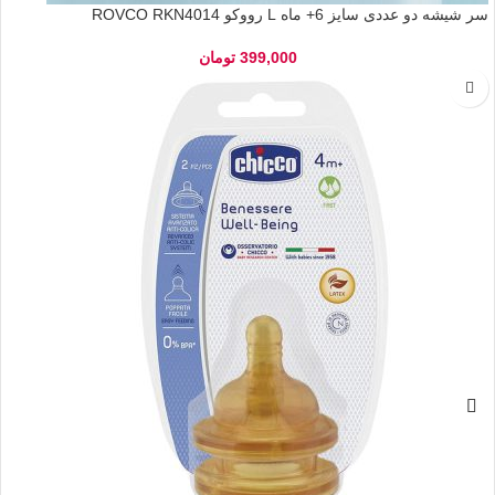
سر شیشه دو عددی سایز 6+ ماه L رووکو ROVCO RKN4014
399,000
تومان