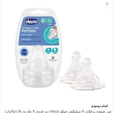
اتمام موجودی
سر شیشه پرفکت 5 سیلیکون چیکو chicco دو عددی 6 ماه به بالا (چاکدار)