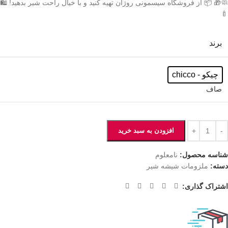
🧼🎁 📦 از فروشگاه سیسمونی روژان تهیه کنید و با خیال راحت شیر بدهید! 🛍️
🍼
برند
چیکو - chicco
صاف
افزودن به سبد خرید
شناسه محصول:
نامعلوم
دسته:
ملزومات شیشه شیر
اشتراک گذاری: