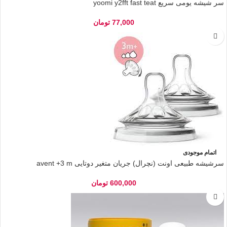
سر شیشه یومی سریع yoomi y2fft fast teat
77,000
تومان
اتمام موجودی
سرشیشه طبیعی اونت (نچرال) جریان متغیر دوتایی avent +3 m
600,000
تومان