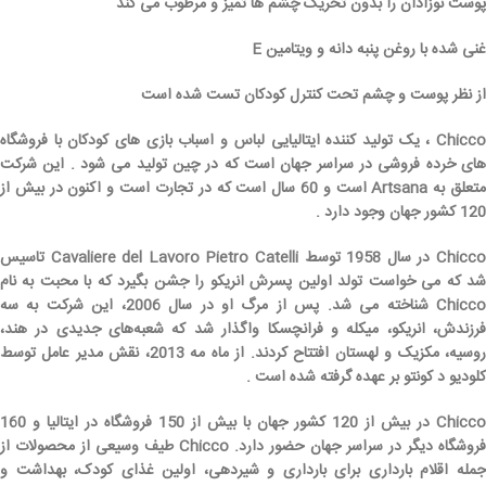
پوست نوزادان را بدون تحریک چشم ها تمیز و مرطوب می کند
غنی شده با روغن پنبه دانه و ویتامین E
از نظر پوست و چشم تحت کنترل کودکان تست شده است
Chicco ، یک تولید کننده ایتالیایی لباس و اسباب بازی های کودکان با فروشگاه
های خرده فروشی در سراسر جهان است که در چین تولید می شود . این شرکت
متعلق به Artsana است و 60 سال است که در تجارت است و اکنون در بیش از
120 کشور جهان وجود دارد .
Chicco در سال 1958 توسط Cavaliere del Lavoro Pietro Catelli تاسیس
شد که می خواست تولد اولین پسرش انریکو را جشن بگیرد که با محبت به نام
Chicco شناخته می شد. پس از مرگ او در سال 2006، این شرکت به سه
فرزندش، انریکو، میکله و فرانچسکا واگذار شد که شعبه‌های جدیدی در هند،
روسیه، مکزیک و لهستان افتتاح کردند. از ماه مه 2013، نقش مدیر عامل توسط
کلودیو د کونتو بر عهده گرفته شده است .
Chicco در بیش از 120 کشور جهان با بیش از 150 فروشگاه در ایتالیا و 160
فروشگاه دیگر در سراسر جهان حضور دارد. Chicco طیف وسیعی از محصولات از
جمله اقلام بارداری برای بارداری و شیردهی، اولین غذای کودک، بهداشت و