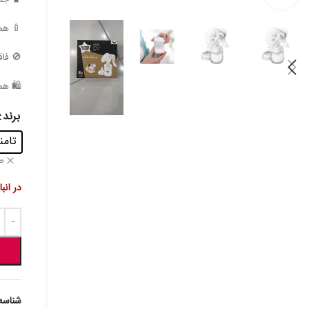
🧳 جمع
🍼 همراه ب
🚫 فاقد BPA و ایمن برای م
🛍 همی
برند
تامنر نک
ص
در انب
شناسه