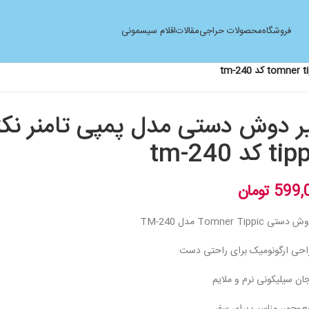
فروشگاه
محصولات حراجی
مقالات
اقلام سیسمونی
 کد tm-240
599,
تومان
Tomner Tippic مدل TM-240
احی ارگونومیک برای راحتی دست
ان سیلیکونی نرم و ملایم