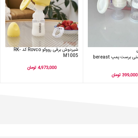
شیردوش برقی رووکو Rovco کد RK-
M1005
شیر دوش دستی برست پمپ bereast
4,973,000
تومان
399,000
تومان