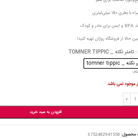
‌وجور، مناسب برای سفر
ا بطری ۱۵۰ میلی‌لیتری
ادر و کودک
ن حالا از فروشگاه روژان تهیه کنید!
: تامنر نکته _ TOMNER TIPPIC
ته _ tomner tippic
اف
ار موجود نمی باشد
افزودن به سبد خرید
 محصول:
6752482941558