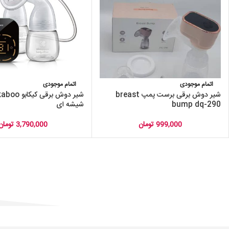
اتمام موجودی
اتمام موجودی
شیر دوش برقی برست پمپ breast
bump dq-290
شیشه ای
999,000
تومان
3,790,000
تومان