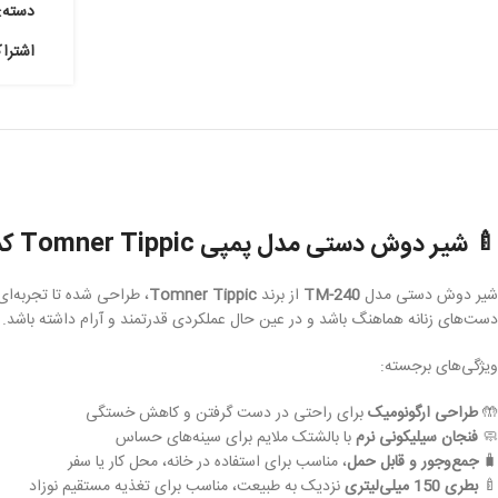
دسته:
اشترا
🍼 شیر دوش دستی مدل پمپی Tomner Tippic کد TM-240
شیر دوش دستی مدل
TM-240
از برند
Tomner Tippic
، طراحی شده تا تجربه‌ای
دست‌های زنانه هماهنگ باشد و در عین حال عملکردی قدرتمند و آرام داشته باشد.
ویژگی‌های برجسته:
🤲
طراحی ارگونومیک
برای راحتی در دست گرفتن و کاهش خستگی
🧼
فنجان سیلیکونی نرم
با بالشتک ملایم برای سینه‌های حساس
🧳
جمع‌وجور و قابل حمل
، مناسب برای استفاده در خانه، محل کار یا سفر
🍼
بطری 150 میلی‌لیتری
نزدیک به طبیعت، مناسب برای تغذیه مستقیم نوزاد