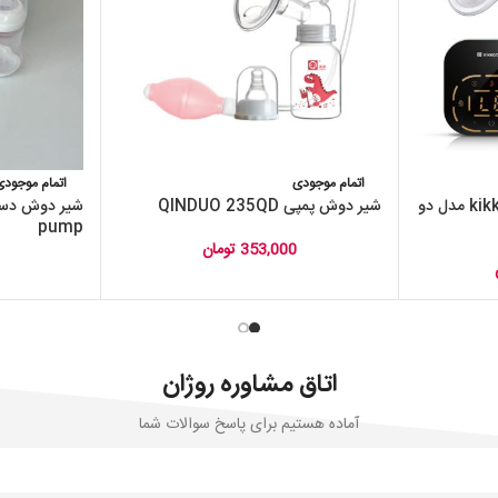
اتمام موجودی
اتمام موجودی
شیر دوش برقی کیکابو kikkaboo مدل دو
شیر دوش پمپی QINDUO 235QD
pump
353,000
تومان
اتاق مشاوره روژان
آماده هستیم برای پاسخ سوالات شما