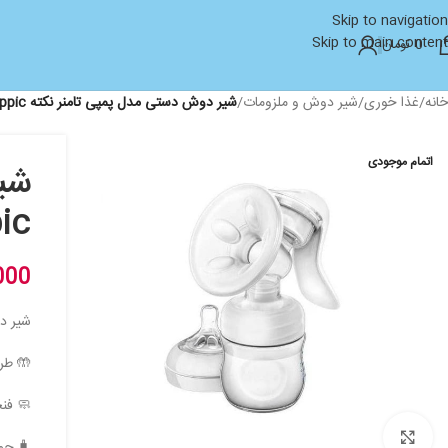
Skip to navigation
Skip to main content
0
تومان
خانه
/
غذا خوری
/
شیر دوش و ملزومات
/
شیر دوش دستی مدل پمپی تامنر نکته tomner tippic کد tm-240
اتمام موجودی
tippic
000
شیر دوش دستی 
🤲 طر
🧼 فنج
بزرگنمایی تصویر