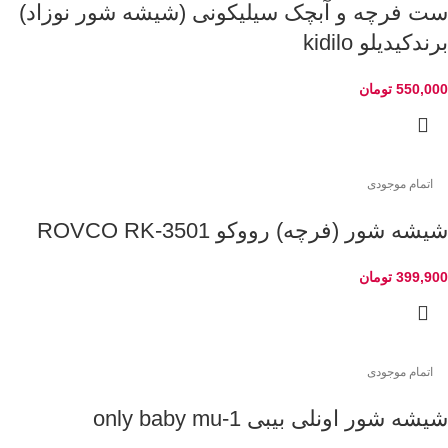
ست فرچه و آبچک سیلیکونی (شیشه شور نوزاد)
برندکیدیلو kidilo
550,000
تومان
اتمام موجودی
شیشه شور (فرچه) رووکو ROVCO RK-3501
399,900
تومان
اتمام موجودی
شیشه شور اونلی بیبی only baby mu-1