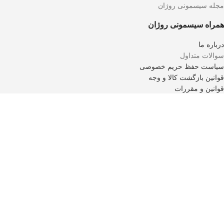
مجله سیسمونی روژان
همراه سیسمونی روژان
درباره ما
سوالات متداول
سیاست حفظ حریم خصوصی
قوانین بازگشت کالا و وجه
قوانین و مقررات
در فروشگاه سیسمونی روژان با ما همسفر باشید.
اعتماد شما افتخار ماست