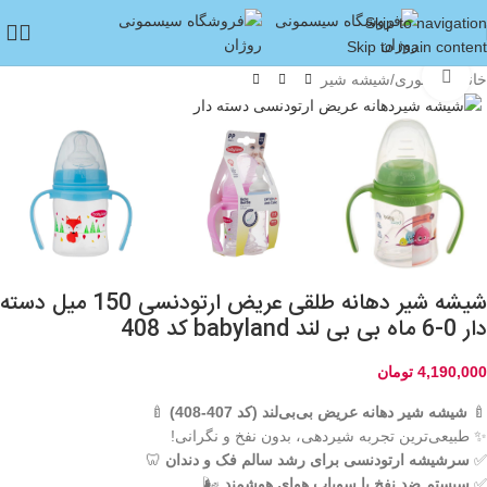
Skip to navigation
Skip to main content
بزرگنمایی تصویر
خانه
/
غذا خوری
/
شیشه شیر
شیشه شیر دهانه طلقی عریض ارتودنسی 150 میل دسته
دار 0-6 ماه بی بی لند babyland کد 408
4,190,000
تومان
🍼
شیشه شیر دهانه عریض بی‌بی‌لند (کد 407-408)
🍼
✨ طبیعی‌ترین تجربه شیردهی، بدون نفخ و نگرانی!
✅
سرشیشه ارتودنسی برای رشد سالم فک و دندان
🦷
✅
سیستم ضد نفخ با سوپاپ هوای هوشمند
🌬️