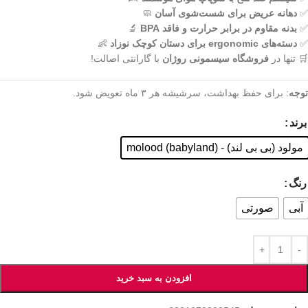
✅
دهانه عریض برای شست‌شوی آسان
🧼
✅
بدنه مقاوم در برابر حرارت و فاقد BPA
🔬
✅
دسته‌های ergonomic برای دستان کوچک نوزاد
👶
🛒 تنها در
فروشگاه سیسمونی روژان
با گارانتی اصالت!
توجه
: برای حفظ بهداشت، سرشیشه هر ۳ ماه تعویض شود.
برند
مولود (بی بی لند) - molood (babyland)
رنگ
آبی
صورتی
افزودن به سبد خرید