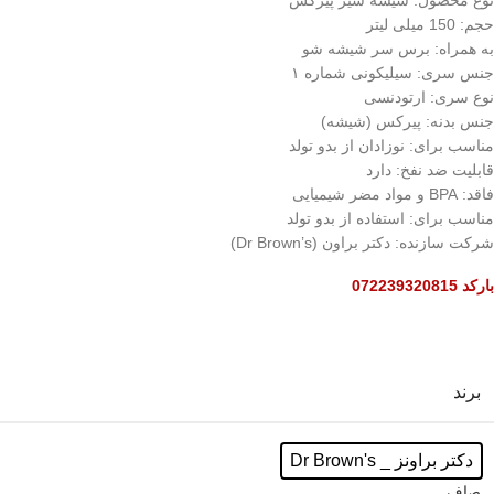
نوع محصول: شیشه شیر پیرکس
حجم: 150 میلی لیتر
به همراه: برس سر شیشه شو
جنس سری: سیلیکونی شماره ۱
نوع سری: ارتودنسی
جنس بدنه: پیرکس (شیشه)
مناسب برای: نوزادان از بدو تولد
قابلیت ضد نفخ: دارد
فاقد: BPA و مواد مضر شیمیایی
مناسب برای: استفاده از بدو تولد
شرکت سازنده: دکتر براون (Dr Brown’s)
بارکد 072239320815
برند
دکتر براونز _ Dr Brown's
صاف