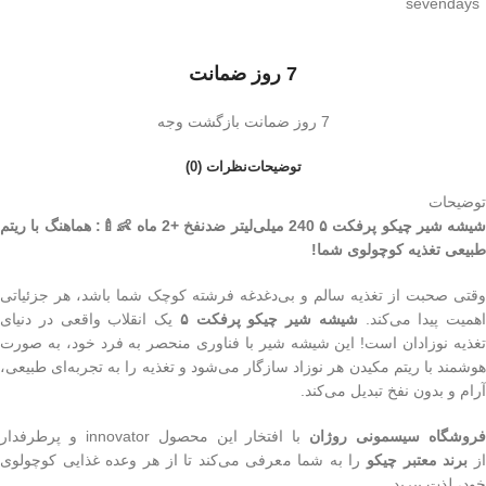
7 روز ضمانت
7 روز ضمانت بازگشت وجه
توضیحات
نظرات (0)
توضیحات
شیشه شیر چیکو پرفکت ۵ 240 میلی‌لیتر ضدنفخ +2 ماه 👶🍼: هماهنگ با ریتم
طبیعی تغذیه کوچولوی شما!
وقتی صحبت از تغذیه سالم و بی‌دغدغه فرشته کوچک شما باشد، هر جزئیاتی
اهمیت پیدا می‌کند.
شیشه شیر چیکو پرفکت ۵
یک انقلاب واقعی در دنیای
تغذیه نوزادان است! این شیشه شیر با فناوری منحصر به فرد خود، به صورت
هوشمند با ریتم مکیدن هر نوزاد سازگار می‌شود و تغذیه را به تجربه‌ای طبیعی،
آرام و بدون نفخ تبدیل می‌کند.
روشگاه سیسمونی روژان
با افتخار این محصول innovator و پرطرفدار
ز
برند معتبر چیکو
را به شما معرفی می‌کند تا از هر وعده غذایی کوچولوی
خود، لذت ببرید.