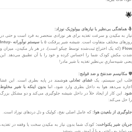
🌟
🤱 هماهنگی بی‌نظیر با نیازهای بیولوژیک نوزاد:
نیاز به مکیدن و سرعت تغذیه برای هر نوزادی منحصر به فرد است و حتی در
روزهای مختلف متفاوت است. شیشه شیر پرفکت ۵ با
سیستم نوآورانه Intuy-
Flow
(که یک اختراع ثبت‌شده توسط چیکو است)، در هر بار مکیدن، میزان و
شدت مکش کودک شما را احساس کرده و خود را با آن تطبیق می‌دهد. این
یعنی شبیه‌سازیِ بی‌نظیرِ تغذیه با شیر مادر!
🛡️ مکانیسم ضدنفخ و ضد قولنج:
قلب این سیستم، یک
غشای تعادلی
هوشمند در پایه بطری است. این غشا
جازه می‌دهد هوا به داخل بطری وارد شود، اما
بدون اینکه با شیر مخلوط
شود
. این کار از ایجاد خلأ در داخل شیشه جلوگیری می‌کند و دو مشکل بزرگ
را حل می‌کند:
جلوگیری از بلعیدن هوا:
که عامل اصلی نفخ، کولیک و دل دردهای نوزاد است.
ریان شیر یکنواخت:
کودک شما بدون نیاز به مکیدن سخت یا وقفه در تغذیه،
می‌تواند به راحتی و با آرامش شیر بنوشد.