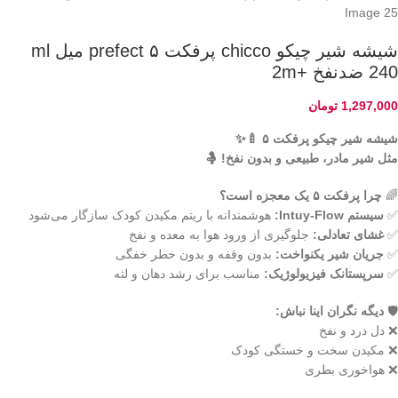
شیشه شیر چیکو chicco پرفکت prefect ۵ میل ml
240 ضدنفخ +2m
1,297,000
تومان
شیشه شیر چیکو پرفکت ۵ 🍼✨
مثل شیر مادر، طبیعی و بدون نفخ! 🤱
🌈
چرا پرفکت ۵ یک معجزه است؟
✅
سیستم Intuy-Flow:
هوشمندانه با ریتم مکیدن کودک سازگار می‌شود
✅
غشای تعادلی:
جلوگیری از ورود هوا به معده و نفخ
✅
جریان شیر یکنواخت:
بدون وقفه و بدون خطر خفگی
✅
سرپستانک فیزیولوژیک:
مناسب برای رشد دهان و لثه
🛡️
دیگه نگران اینا نباش:
❌ دل درد و نفخ
❌ مکیدن سخت و خستگی کودک
❌ هواخوری بطری