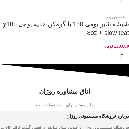
اتمام موجودی
شیشه شیر یومی 180 با گرمکن هدیه یومی y18b
8oz + slow teat
120,000
تومان
اتاق مشاوره روژان
آماده هستیم برای پاسخ سوالات شما
درباره فروشگاه سیسمونی روژان
فروشگاه سیسمونی روژان با چندین سال سابقه درخشان آماده ارائه کالا در